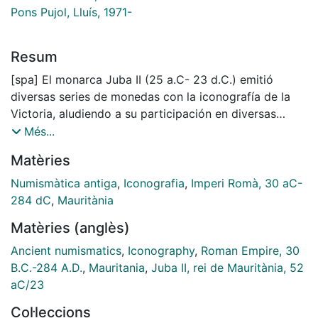
Pons Pujol, Lluís, 1971-
Resum
[spa] El monarca Juba II (25 a.C- 23 d.C.) emitió
diversas series de monedas con la iconografía de la
Victoria, aludiendo a su participación en diversas
campañas militares. Analizamos y estudiamos estos
Més...
tipos para proponer hipótesis sobre cuales fueron
Matèries
estos conflictos.
[por] O monarca Juba II (25 a.C - 23 d.C) emitiu várias
Numismàtica antiga
,
Iconografia
,
Imperi Romà, 30 aC-
séries de moedas com a iconografia da Vitória,
284 dC
,
Mauritània
sugerindo sua participação em algumas campanhas
Matèries (anglès)
militares. Analisamos e estudamos estes tipos para
propor hipóteses sobre o que foram esses conflitos.
Ancient numismatics
,
Iconography
,
Roman Empire, 30
B.C.-284 A.D.
,
Mauritania
,
Juba II, rei de Mauritània, 52
aC/23
Col·leccions