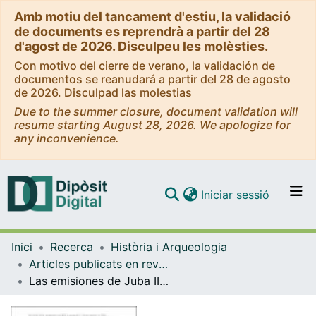
Amb motiu del tancament d'estiu, la validació
de documents es reprendrà a partir del 28
d'agost de 2026. Disculpeu les molèsties.
Con motivo del cierre de verano, la validación de
documentos se reanudará a partir del 28 de agosto
de 2026. Disculpad las molestias
Due to the summer closure, document validation will
resume starting August 28, 2026. We apologize for
any inconvenience.
(current)
Iniciar sessió
Comunitats i col·leccions
Inici
Recerca
Història i Arqueologia
Navega per tot el DD
Articles publicats en revistes (Història i Arqueologia)
Com publicar
Las emisiones de Juba II de Mauritania con la iconografía de la Victoria
Contacte