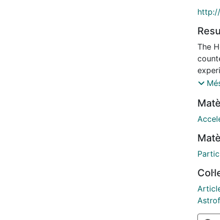
http:
Res
The He
count
experi
the m
Més
capabi
Matè
most n
the co
Accel
perfo
Matè
Partic
Col·
Articl
Astrof