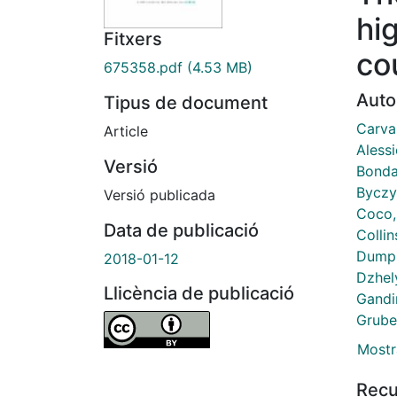
hi
Fitxers
co
675358.pdf
(4.53 MB)
Auto
Tipus de document
Carva
Article
Alessi
Versió
Bonda
Byczy
Versió publicada
Coco,
Data de publicació
Collin
Dumps
2018-01-12
Dzhely
Llicència de publicació
Gandin
Grube
Mostr
Recu