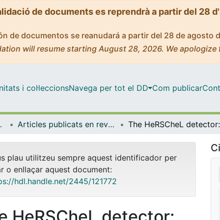
alidació de documents es reprendrà a partir del 28 d
ción de documentos se reanudará a partir del 28 de agosto 
ation will resume starting August 28, 2026. We apologize 
tats i col·leccions
Navega per tot el DD
Com publicar
Cont
trofísica
Articles publicats en revistes (Física Quàntica i Astrofísica)
Ci
us plau utilitzeu sempre aquest identificador per
ar o enllaçar aquest document:
ps://hdl.handle.net/2445/121772
e HeRSCheL detector: