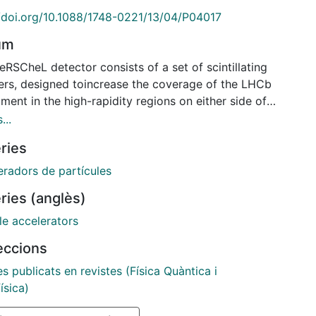
//doi.org/10.1088/1748-0221/13/04/P04017
um
RSCheL detector consists of a set of scintillating
ers, designed toincrease the coverage of the LHCb
ment in the high-rapidity regions on either side of
ain spectrometer. The new detector improves the
...
lities of LHCb for studies of diffractive interactions,
ries
otably Central Exclusive Production. In this paper
nstruction, installation, commissioning, and
eradors de partícules
rmance of HeRSCheL are presented.
ries (anglès)
le accelerators
leccions
es publicats en revistes (Física Quàntica i
ísica)