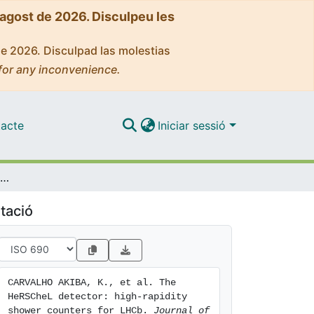
'agost de 2026. Disculpeu les
de 2026. Disculpad las molestias
for any inconvenience.
acte
Iniciar sessió
The HeRSCheL detector: high-rapidity shower counters for LHCb
tació
CARVALHO AKIBA, K., et al. The 
HeRSCheL detector: high-rapidity 
shower counters for LHCb. 
Journal of 