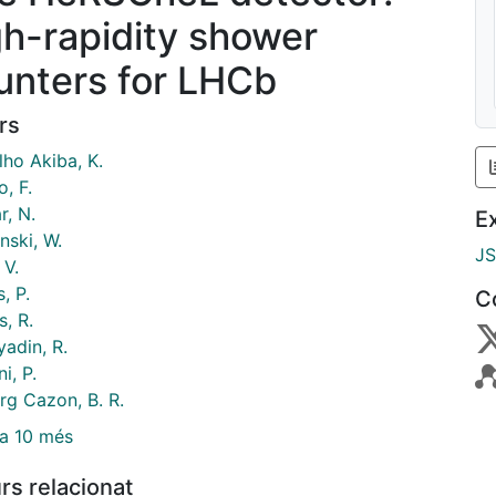
gh-rapidity shower
unters for LHCb
rs
lho Akiba, K.
o, F.
r, N.
E
nski, W.
J
 V.
s, P.
C
, R.
adin, R.
i, P.
rg Cazon, B. R.
a 10 més
rs relacionat