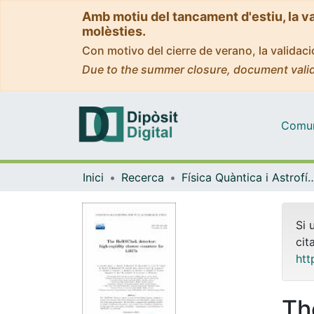
Amb motiu del tancament d'estiu, la v
molèsties.
Con motivo del cierre de verano, la valida
Due to the summer closure, document valid
Comuni
Inici
Recerca
Física Quàntica i As
Si 
cit
htt
Th