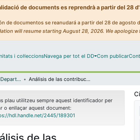
alidació de documents es reprendrà a partir del 28 d
ción de documentos se reanudará a partir del 28 de agosto 
ation will resume starting August 28, 2026. We apologize 
tats i col·leccions
Navega per tot el DD
Com publicar
Cont
Tesis Doctorals - Departament - Matemàtica Econòmica, Financera i Actuarial
Análisis de las contribuciones marginales en contextos cooperativos
Ci
us plau utilitzeu sempre aquest identificador per
ar o enllaçar aquest document:
ps://hdl.handle.net/2445/189301
lisis de las