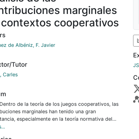
ntribuciones marginales
 contextos cooperativos
rs
ez de Albéniz, F. Javier
E
ctor/Tutor
J
, Carles
C
um
Dentro de la teoría de los juegos cooperativos, las
ibuciones marginales han tenido una gran
tancia, especialmente en la teoría normativa del
de Shapley. En esta tesis se analiza la envoltura
...
xa de estos vectores de contribuciones marginales,