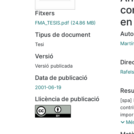
co
Fitxers
en
FMA_TESIS.pdf
(24.86 MB)
Auto
Tipus de document
Martín
Tesi
Versió
Dire
Versió publicada
Rafels
Data de publicació
2001-06-19
Res
Llicència de publicació
[spa] 
contr
impor
vapor 
Més
conve