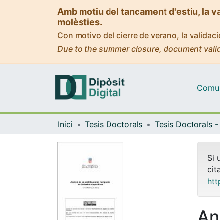
Amb motiu del tancament d'estiu, la v
molèsties.
Con motivo del cierre de verano, la valida
Due to the summer closure, document valid
Comuni
Inici
Tesis Doctorals
Si 
cit
htt
Aná