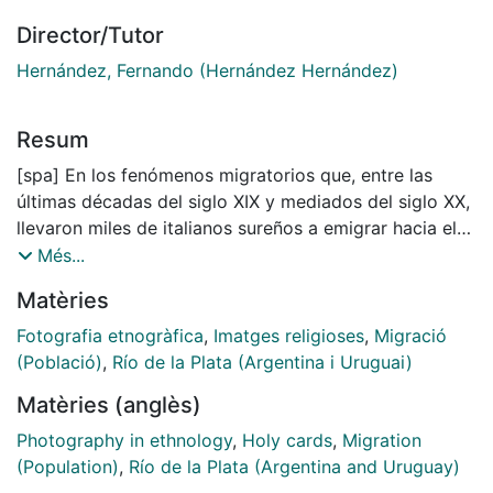
Director/Tutor
Hernández, Fernando (Hernández Hernández)
Resum
[spa] En los fenómenos migratorios que, entre las
últimas décadas del siglo XIX y mediados del siglo XX,
llevaron miles de italianos sureños a emigrar hacia el
Río de la Plata las imágenes han jugado un papel
Més...
social fundamental. Tanto en la dimensión familiar
Matèries
como en aquella comunitaria de las colonias, las
imágenes fotográficas y de culto representaron la más
Fotografia etnogràfica
,
Imatges religioses
,
Migració
poderosa herramienta para mantener vivos los lazos
(Població)
,
Río de la Plata (Argentina i Uruguai)
afectivos de los tanos con la tierra natal. La fotografía
Matèries (anglès)
fue el medio que permitió a una entera comunidad
transnacional, visualizar las vivencias de familiares y
Photography in ethnology
,
Holy cards
,
Migration
conterráneos en ultramar. Por otro lado, en cada
(Population)
,
Río de la Plata (Argentina and Uruguay)
colonia de inmigrantes, la presencia de una imagen de