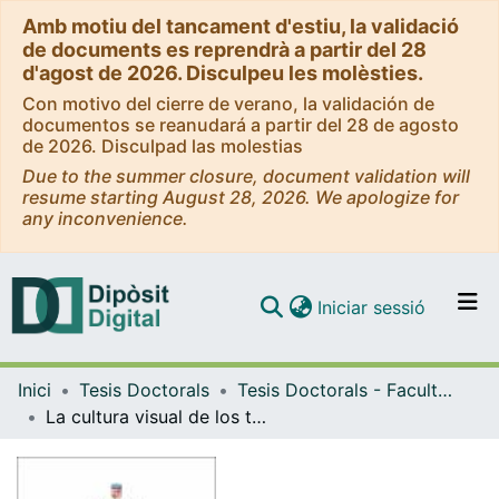
Amb motiu del tancament d'estiu, la validació
de documents es reprendrà a partir del 28
d'agost de 2026. Disculpeu les molèsties.
Con motivo del cierre de verano, la validación de
documentos se reanudará a partir del 28 de agosto
de 2026. Disculpad las molestias
Due to the summer closure, document validation will
resume starting August 28, 2026. We apologize for
any inconvenience.
(current)
Iniciar sessió
Comunitats i col·leccions
Inici
Tesis Doctorals
Tesis Doctorals - Facultat - Belles Arts
Navega per tot el DD
La cultura visual de los tanos en el Río de la Plata: una aproximación etnográfica
Com publicar
Contacte