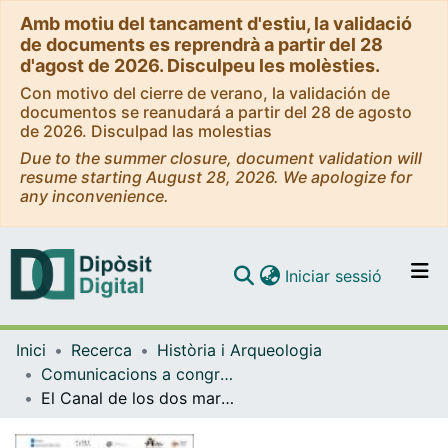
Amb motiu del tancament d'estiu, la validació
de documents es reprendrà a partir del 28
d'agost de 2026. Disculpeu les molèsties.
Con motivo del cierre de verano, la validación de
documentos se reanudará a partir del 28 de agosto
de 2026. Disculpad las molestias
Due to the summer closure, document validation will
resume starting August 28, 2026. We apologize for
any inconvenience.
(current)
Iniciar sessió
Comunitats i col·leccions
Inici
Recerca
Història i Arqueologia
Navega per tot el DD
Comunicacions a congressos (Història i Arqueologia)
Com publicar
El Canal de los dos mares. Del Mediterráneo al mar Rojo desde época romana hasta la conquista musulmana de Egipto
Contacte