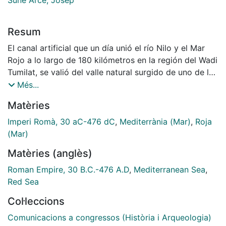
Resum
El canal artificial que un día unió el río Nilo y el Mar
Rojo a lo largo de 180 kilómetros en la región del Wadi
Tumilat, se valió del valle natural surgido de uno de los
antiguos brazos del Nilo y que seguramente uniese el
Més...
Nilo con los lagos Timsah y Amers (Gran Lagos
Matèries
Amargos).
Imperi Romà, 30 aC-476 dC
,
Mediterrània (Mar)
,
Roja
(Mar)
Matèries (anglès)
Roman Empire, 30 B.C.-476 A.D
,
Mediterranean Sea
,
Red Sea
Col·leccions
Comunicacions a congressos (Història i Arqueologia)