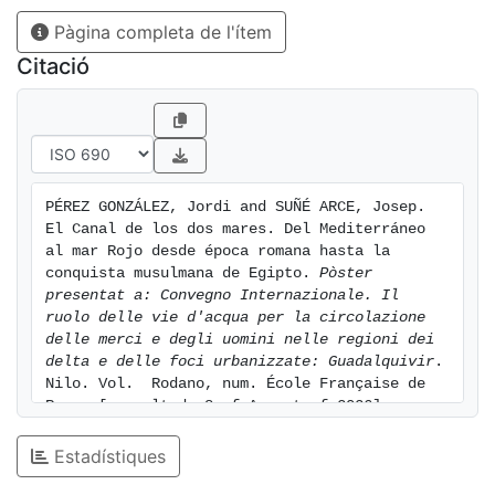
Pàgina completa de l'ítem
Citació
PÉREZ GONZÁLEZ, Jordi and SUÑÉ ARCE, Josep. 
El Canal de los dos mares. Del Mediterráneo 
al mar Rojo desde época romana hasta la 
conquista musulmana de Egipto. 
Pòster 
presentat a: Convegno Internazionale. Il 
ruolo delle vie d'acqua per la circolazione 
delle merci e degli uomini nelle regioni dei 
delta e delle foci urbanizzate: Guadalquivir
. 
Nilo. Vol.  Rodano, num. École Française de 
Rome. [consulted: 8 of August of 2026]. 
Available at: 
https://hdl.handle.net/2445/146697
Estadístiques