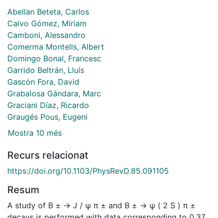
Abellan Beteta, Carlos
Calvo Gómez, Míriam
Camboni, Alessandro
Comerma Montells, Albert
Domingo Bonal, Francesc
Garrido Beltrán, Lluís
Gascón Fora, David
Grabalosa Gándara, Marc
Graciani Díaz, Ricardo
Graugés Pous, Eugeni
Mostra 10 més
Recurs relacionat
https://doi.org/10.1103/PhysRevD.85.091105
Resum
A study of B ± → J / ψ π ± and B ± → ψ ( 2 S ) π ±
decays is performed with data corresponding to 0.37