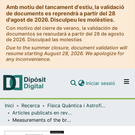
Amb motiu del tancament d'estiu, la validació
de documents es reprendrà a partir del 28
d'agost de 2026. Disculpeu les molèsties.
Con motivo del cierre de verano, la validación de
documentos se reanudará a partir del 28 de agosto
de 2026. Disculpad las molestias
Due to the summer closure, document validation will
resume starting August 28, 2026. We apologize for
any inconvenience.
(current)
Iniciar sessió
Comunitats i col·leccions
Inici
Recerca
Física Quàntica i Astrofísica
Navega per tot el DD
Articles publicats en revistes (Física Quàntica i Astrofísica)
Com publicar
Measurements of the branching fractions and CP asymmetries of B±→J/ψπ± and B±→ψ(2S)π± decays
Contacte