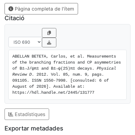
Pàgina completa de l'ítem
Citació
ABELLAN BETETA, Carlos, et al. Measurements 
of the branching fractions and CP asymmetries 
of B±→J/ψπ± and B±→ψ(2S)π± decays. 
Physical 
Review D
. 2012. Vol. 85, num. 9, pags. 
091105. ISSN 1550-7998. [consulted: 6 of 
August of 2026]. Available at: 
https://hdl.handle.net/2445/131777
Estadístiques
Exportar metadades