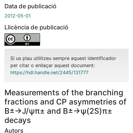
Data de publicació
2012-05-01
Llicència de publicació
Si us plau utilitzeu sempre aquest identificador
per citar o enllaçar aquest document:
https://hdl.handle.net/2445/131777
Measurements of the branching
fractions and CP asymmetries of
B±→J/ψπ± and B±→ψ(2S)π±
decays
Autors