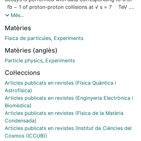
fb − 1 of proton-proton collisions at √ s = 7 TeV .
Their branching fractions are found to be B ( B ± → J /
Més...
ψ π ± ) = ( 3.88 ± 0.11 ± 0.15 ) × 10 − 5 and B ( B ± →
Matèries
ψ ( 2 S ) π ± ) = ( 2.52 ± 0.26 ± 0.15 ) × 10 − 5 , where
the first uncertainty is related to the statistical size of
Física de partícules
,
Experiments
the sample and the second quantifies systematic
Matèries (anglès)
effects. The measured C P asymmetries in these
modes are A J / ψ π C P = 0.005 ± 0.027 ± 0.011 and
Particle physics
,
Experiments
A ψ ( 2 S ) π C P = 0.048 ± 0.090 ± 0.011 with no
Col·leccions
evidence of direct C P violation seen.
Articles publicats en revistes (Física Quàntica i
Astrofísica)
Articles publicats en revistes (Enginyeria Electrònica i
Biomèdica)
Articles publicats en revistes (Física de la Matèria
Condensada)
Articles publicats en revistes (Institut de Ciències del
Cosmos (ICCUB))