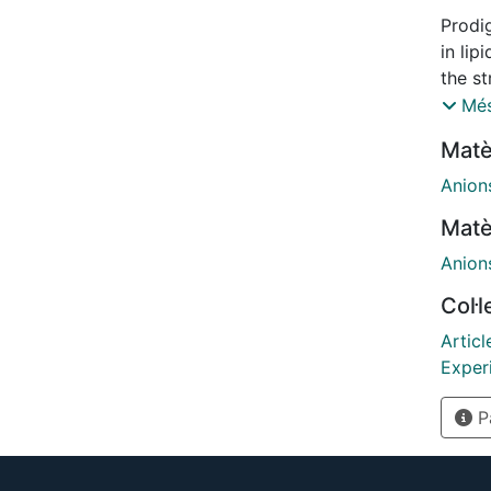
Prodig
in lip
the st
desig
Més
cotra
Matè
librar
trans
Anion
super
Matè
compa
favou
Anion
the p
Col·
used 
reveal
Articl
cotran
Exper
compou
Pà
72h wi
chains
death