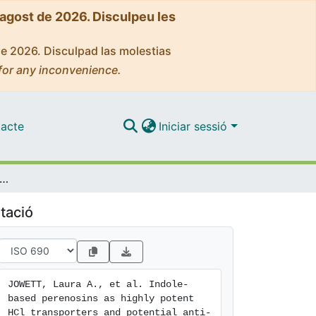
'agost de 2026. Disculpeu les
de 2026. Disculpad las molestias
for any inconvenience.
acte
Iniciar sessió
-based perenosins as highly potent HCl transporters and potential anti-cancer agents
tació
JOWETT, Laura A., et al. Indole-
based perenosins as highly potent 
HCl transporters and potential anti-