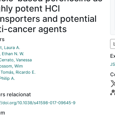
ghly potent HCl
ansporters and potential
ti-cancer agents
rs
t, Laura A.
 Ethan N. W.
E
Cerrato, Vanessa
J
ossom, Wim
 Tomás, Ricardo E.
C
Philip A.
rs relacionat
://doi.org/10.1038/s41598-017-09645-9
um