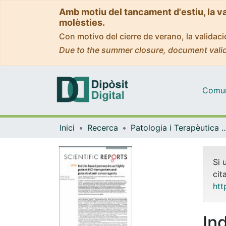
Amb motiu del tancament d'estiu, la v
molèsties.
Con motivo del cierre de verano, la valida
Due to the summer closure, document valid
Comuni
Inici
Recerca
Patologia i Terapèutica 
Si 
cit
htt
In