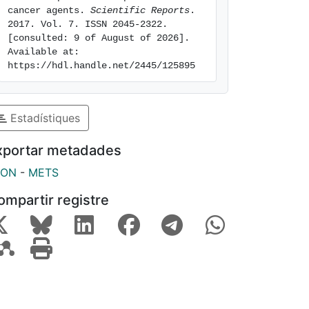
cancer agents. 
Scientific Reports
. 
2017. Vol. 7. ISSN 2045-2322. 
[consulted: 9 of August of 2026]. 
Available at: 
https://hdl.handle.net/2445/125895
Estadístiques
xportar metadades
SON
-
METS
ompartir registre