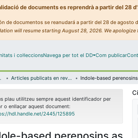
alidació de documents es reprendrà a partir del 28 d
ción de documentos se reanudará a partir del 28 de agosto 
ation will resume starting August 28, 2026. We apologize 
tats i col·leccions
Navega per tot el DD
Com publicar
Cont
Experimental
Articles publicats en revistes (Patologia i Terapèutica Experimental)
Indole
Ci
us plau utilitzeu sempre aquest identificador per
ar o enllaçar aquest document:
ps://hdl.handle.net/2445/125895
dole-based perenosins as