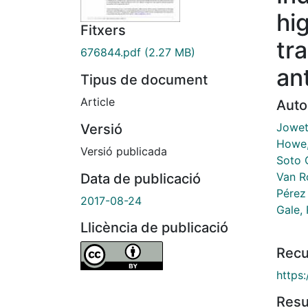
hi
Fitxers
tr
676844.pdf
(2.27 MB)
an
Tipus de document
Article
Auto
Jowet
Versió
Howe,
Versió publicada
Soto 
Van R
Data de publicació
Pérez
2017-08-24
Gale, 
Llicència de publicació
Recu
https
Res