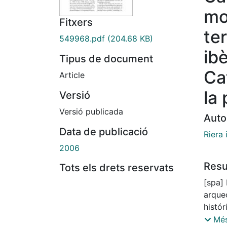
mo
Fitxers
ter
549968.pdf
(204.68 KB)
ibè
Tipus de document
Ca
Article
la 
Versió
Versió publicada
Auto
Data de publicació
Riera 
2006
Res
Tots els drets reservats
[spa]
arque
histór
aumen
Més