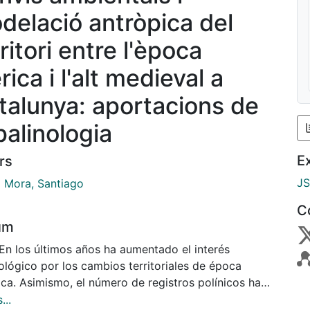
delació antròpica del
ritori entre l'època
rica i l'alt medieval a
talunya: aportacions de
palinologia
E
rs
J
i Mora, Santiago
C
um
 En los últimos años ha aumentado el interés
ológico por los cambios territoriales de época
ica. Asimismo, el número de registros polínicos ha
tado sensiblemente. A pesar de que la falta de
...