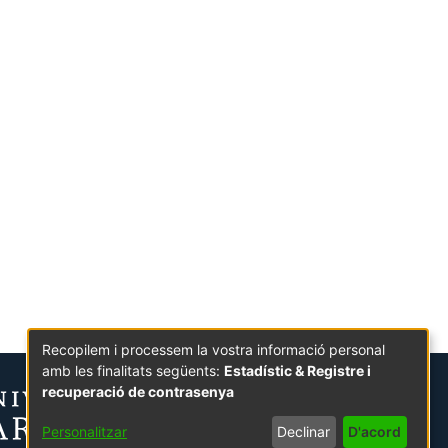
Recopilem i processem la vostra informació personal
amb les finalitats següents:
Estadístic & Registre i
recuperació de contrasenya
Personalitzar
Declinar
D'acord