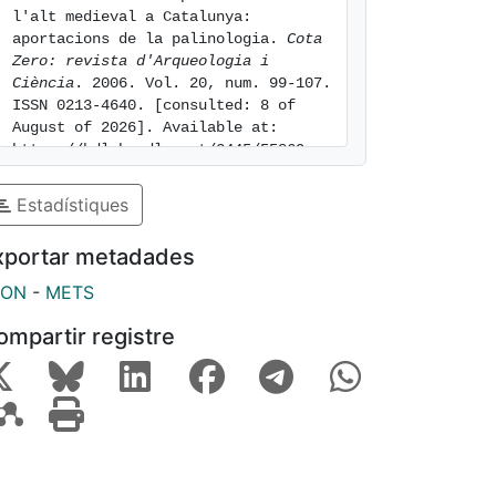
l'alt medieval a Catalunya: 
aportacions de la palinologia. 
Cota 
Zero: revista d'Arqueologia i 
Ciència
. 2006. Vol. 20, num. 99-107. 
ISSN 0213-4640. [consulted: 8 of 
August of 2026]. Available at: 
https://hdl.handle.net/2445/55869
Estadístiques
xportar metadades
SON
-
METS
ompartir registre