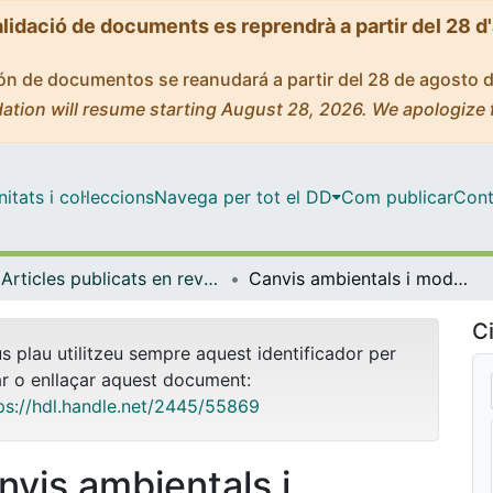
alidació de documents es reprendrà a partir del 28 d
ción de documentos se reanudará a partir del 28 de agosto 
ation will resume starting August 28, 2026. We apologize 
tats i col·leccions
Navega per tot el DD
Com publicar
Cont
Articles publicats en revistes (Història i Arqueologia)
Canvis ambientals i modelació antròpica del territori entre l'època ibèrica i l'alt medieval a Catalunya: aportacions de la palinologia
Ci
us plau utilitzeu sempre aquest identificador per
ar o enllaçar aquest document:
ps://hdl.handle.net/2445/55869
nvis ambientals i