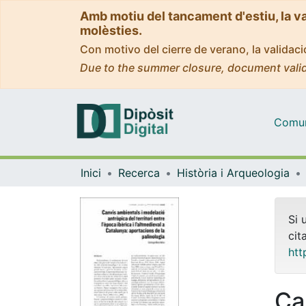
Amb motiu del tancament d'estiu, la v
molèsties.
Con motivo del cierre de verano, la valida
Due to the summer closure, document valid
Comuni
Inici
Recerca
Història i Arqueologia
Si 
cit
htt
Ca