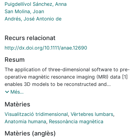
Puigdellívol Sánchez, Anna
San Molina, Joan
Andrés, José Antonio de
Recurs relacionat
http://dx.doi.org/10.1111/anae.12690
Resum
The application of three-dimensional software to pre-
operative magnètic resonance imaging (MRI) data [1]
enables 3D models to be reconstructed and
embedded in Portable Document Format (PDF) files
Més...
[2, 3]. We wish to bring readers' attention to a free
Matèries
resource for 3D MRI images that might be useful for
interactive demonstration of lumbosacral structures,
Visualització tridimensional
,
Vèrtebres lumbars
,
specifically relevant to neuraxial blockade:
Anatomia humana
,
Ressonància magnètica
http://diposit.ub.edu/dspace/handle/2445/44844?
Matèries (anglès)
locale=en (English translation top right of screen)...