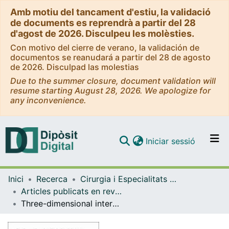
Amb motiu del tancament d'estiu, la validació
de documents es reprendrà a partir del 28
d'agost de 2026. Disculpeu les molèsties.
Con motivo del cierre de verano, la validación de
documentos se reanudará a partir del 28 de agosto
de 2026. Disculpad las molestias
Due to the summer closure, document validation will
resume starting August 28, 2026. We apologize for
any inconvenience.
(current)
Iniciar sessió
Comunitats i col·leccions
Inici
Recerca
Cirurgia i Especialitats Medicoquirúrgiques
Navega per tot el DD
Articles publicats en revistes (Cirurgia i Especialitats Medicoquirúrgiques)
Com publicar
Three-dimensional interactive model of lumbar spinal structures
Contacte