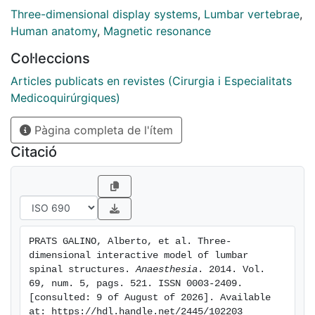
Three-dimensional display systems
,
Lumbar vertebrae
,
Human anatomy
,
Magnetic resonance
Col·leccions
Articles publicats en revistes (Cirurgia i Especialitats
Medicoquirúrgiques)
Pàgina completa de l'ítem
Citació
PRATS GALINO, Alberto, et al. Three-
dimensional interactive model of lumbar 
spinal structures. 
Anaesthesia
. 2014. Vol. 
69, num. 5, pags. 521. ISSN 0003-2409. 
[consulted: 9 of August of 2026]. Available 
at: https://hdl.handle.net/2445/102203