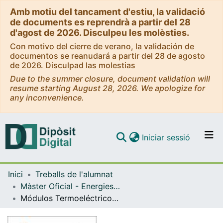
Amb motiu del tancament d'estiu, la validació
de documents es reprendrà a partir del 28
d'agost de 2026. Disculpeu les molèsties.
Con motivo del cierre de verano, la validación de
documentos se reanudará a partir del 28 de agosto
de 2026. Disculpad las molestias
Due to the summer closure, document validation will
resume starting August 28, 2026. We apologize for
any inconvenience.
(current)
Iniciar sessió
Comunitats i col·leccions
Inici
Treballs de l'alumnat
Navega per tot el DD
Màster Oficial - Energies Renovables i Sostenibilitat Energètica
Com publicar
Módulos Termoeléctricos Flexibles
Contacte