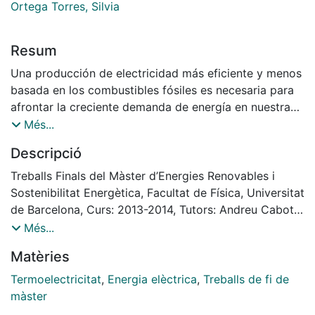
Ortega Torres, Silvia
Resum
Una producción de electricidad más eficiente y menos
basada en los combustibles fósiles es necesaria para
afrontar la creciente demanda de energía en nuestra
sociedad, no solamente por la escasez de los recursos
Més...
sino también por sus efectos nocivos en el
Descripció
medioambiente. Además, actualmente la producción
de energía es un proceso altamente ineficiente,
Treballs Finals del Màster d’Energies Renovables i
estimándose que más de la mitad de la energía
Sostenibilitat Energètica, Facultat de Física, Universitat
producida es disipada en forma de calor. En este
de Barcelona, Curs: 2013-2014, Tutors: Andreu Cabot
escenario, la conversión de energía termoeléctrica
Codina i Silvia Ortega Torres
Més...
constituye una solución alternativa para mejorar la
Matèries
eficiencia de muchos de los procesos industriales y
domésticos actuales.
Termoelectricitat
,
Energia elèctrica
,
Treballs de fi de
Durante esta tesis se ha hecho un estudio profundo en
màster
la tecnología termoeléctrica, comprendiendo su