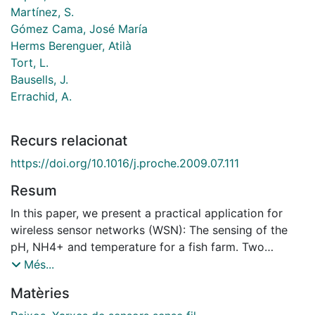
Martínez, S.
Gómez Cama, José María
Herms Berenguer, Atilà
Tort, L.
Bausells, J.
Errachid, A.
Recurs relacionat
https://doi.org/10.1016/j.proche.2009.07.111
Resum
In this paper, we present a practical application for
wireless sensor networks (WSN): The sensing of the
pH, NH4+ and temperature for a fish farm. Two
different kinds of modules were designed: Te sensor
Més...
and the wireless module. The sensor module includes
Matèries
pH and NH4+ sensors based on a specially designed
ISFET. The sensor module collects and transmits the