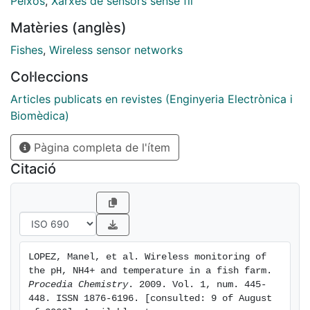
Peixos
,
Xarxes de sensors sense fil
information to the wireless module by means of a
Matèries (anglès)
9600 b/s asynchronous wired communication. The
wireless node, retransmit it to the central unit via RF.
Fishes
,
Wireless sensor networks
The WSN follows the standard IEEE 802.15.4 and
Col·leccions
implements a routing protocol based on Zigbee. The
aims of this work are (1) show the ISFET developed to
Articles publicats en revistes (Enginyeria Electrònica i
monitor pH and NH4, (2) show the design of the whole
Biomèdica)
sensor module and (3) show the implementation of the
Pàgina completa de l'ítem
WSN.
Citació
LOPEZ, Manel, et al. Wireless monitoring of 
the pH, NH4+ and temperature in a fish farm. 
Procedia Chemistry
. 2009. Vol. 1, num. 445-
448. ISSN 1876-6196. [consulted: 9 of August 