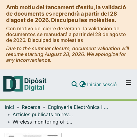
Amb motiu del tancament d'estiu, la validació
de documents es reprendrà a partir del 28
d'agost de 2026. Disculpeu les molèsties.
Con motivo del cierre de verano, la validación de
documentos se reanudará a partir del 28 de agosto
de 2026. Disculpad las molestias
Due to the summer closure, document validation will
resume starting August 28, 2026. We apologize for
any inconvenience.
(current)
Iniciar sessió
Comunitats i col·leccions
Inici
Recerca
Enginyeria Electrònica i Biomèdica
Navega per tot el DD
Articles publicats en revistes (Enginyeria Electrònica i Biomèdica)
Com publicar
Wireless monitoring of the pH, NH4+ and temperature in a fish farm
Contacte