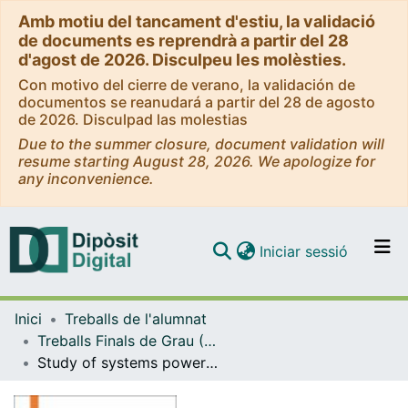
Amb motiu del tancament d'estiu, la validació
de documents es reprendrà a partir del 28
d'agost de 2026. Disculpeu les molèsties.
Con motivo del cierre de verano, la validación de
documentos se reanudará a partir del 28 de agosto
de 2026. Disculpad las molestias
Due to the summer closure, document validation will
resume starting August 28, 2026. We apologize for
any inconvenience.
(current)
Iniciar sessió
Comunitats i col·leccions
Inici
Treballs de l'alumnat
Navega per tot el DD
Treballs Finals de Grau (TFG) - Enginyeria Biomèdica
Com publicar
Study of systems powered by triboelectric generators for bioengineering applications
Contacte