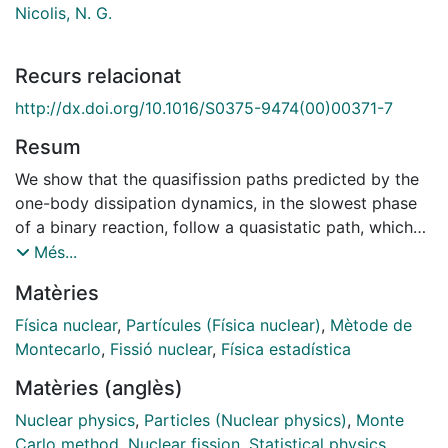
Nicolis, N. G.
Recurs relacionat
http://dx.doi.org/10.1016/S0375-9474(00)00371-7
Resum
We show that the quasifission paths predicted by the
one-body dissipation dynamics, in the slowest phase
of a binary reaction, follow a quasistatic path, which
represents a sequence of states of thermal equilibrium
Més...
at a fixed value of the deformation coordinate. This
Matèries
establishes the use of the statistical particle-
evaporation model in the case of dynamical time-
Física nuclear
,
Partícules (Física nuclear)
,
Mètode de
evolving systems. Pre- and post-scission multiplicities
Montecarlo
,
Fissió nuclear
,
Física estadística
of neutrons and total multiplicities of protons and α
Matèries (anglès)
particles in fission reactions of 63Cu+92Mo,
60Ni+100Mo, 63Cu+100Mo at 10 MeV/u and
Nuclear physics
,
Particles (Nuclear physics)
,
Monte
20Ne+144,148,154Sm at 20 MeV/u are reproduced
Carlo method
,
Nuclear fission
,
Statistical physics