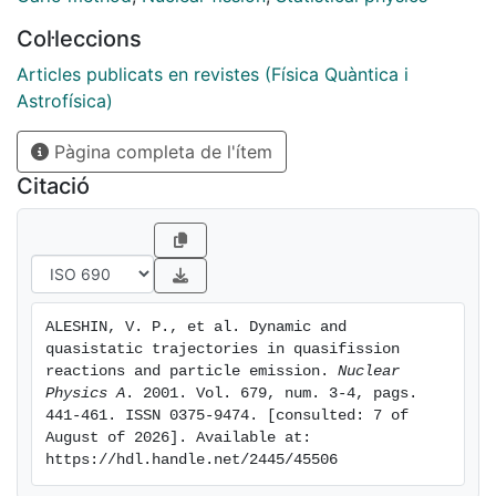
reasonably well with statistical model calculations
Col·leccions
performed along dynamic trajectories whose slow
stage (from the most compact configuration up to the
Articles publicats en revistes (Física Quàntica i
point where the neck starts to develop) lasts some
Astrofísica)
35×10−21 s.
Pàgina completa de l'ítem
Citació
ALESHIN, V. P., et al. Dynamic and 
quasistatic trajectories in quasifission 
reactions and particle emission. 
Nuclear 
Physics A
. 2001. Vol. 679, num. 3-4, pags. 
441-461. ISSN 0375-9474. [consulted: 7 of 
August of 2026]. Available at: 
https://hdl.handle.net/2445/45506