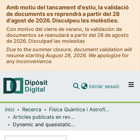
Amb motiu del tancament d'estiu, la validació
de documents es reprendrà a partir del 28
d'agost de 2026. Disculpeu les molèsties.
Con motivo del cierre de verano, la validación de
documentos se reanudará a partir del 28 de agosto
de 2026. Disculpad las molestias
Due to the summer closure, document validation will
resume starting August 28, 2026. We apologize for
any inconvenience.
(current)
Iniciar sessió
Comunitats i col·leccions
Inici
Recerca
Física Quàntica i Astrofísica
Navega per tot el DD
Articles publicats en revistes (Física Quàntica i Astrofísica)
Com publicar
Dynamic and quasistatic trajectories in quasifission reactions and particle emission
Contacte