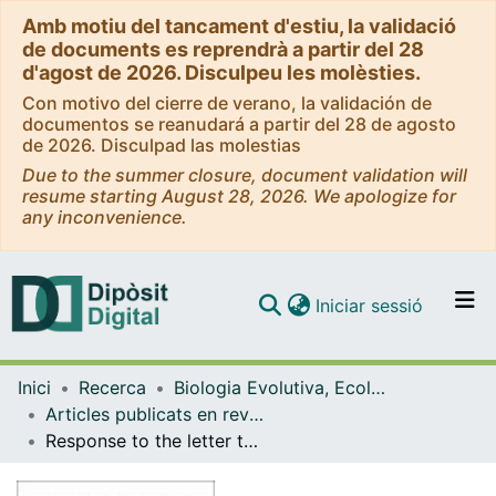
Amb motiu del tancament d'estiu, la validació
de documents es reprendrà a partir del 28
d'agost de 2026. Disculpeu les molèsties.
Con motivo del cierre de verano, la validación de
documentos se reanudará a partir del 28 de agosto
de 2026. Disculpad las molestias
Due to the summer closure, document validation will
resume starting August 28, 2026. We apologize for
any inconvenience.
(current)
Iniciar sessió
Comunitats i col·leccions
Inici
Recerca
Biologia Evolutiva, Ecologia i Ciències Ambientals
Navega per tot el DD
Articles publicats en revistes (Biologia Evolutiva, Ecologia i Ciències Ambientals)
Com publicar
Response to the letter to the editor: FKBP5 polymorphism rs1360780 and weight loss after bariatric surgery
Contacte