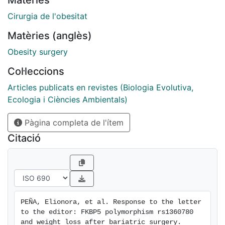
Matèries
These factors could contribute to understand the
interindividual variation in surgery outcomes,
Cirurgia de l'obesitat
especially in relation to weight loss suffered by the
Matèries (anglès)
patients in the postoperative period.
Obesity surgery
Col·leccions
Articles publicats en revistes (Biologia Evolutiva,
Ecologia i Ciències Ambientals)
Pàgina completa de l'ítem
Citació
PEÑA, Elionora, et al. Response to the letter 
to the editor: FKBP5 polymorphism rs1360780 
and weight loss after bariatric surgery. 