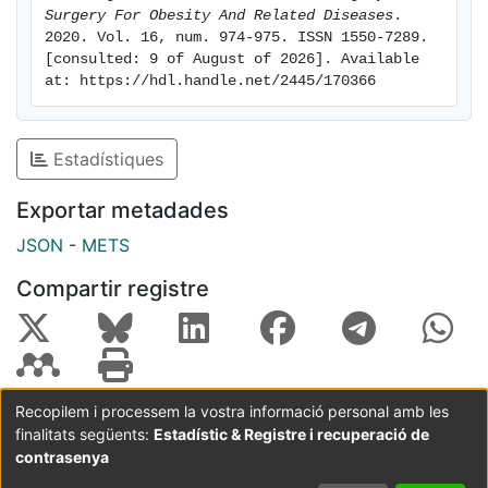
Surgery For Obesity And Related Diseases
. 
2020. Vol. 16, num. 974-975. ISSN 1550-7289. 
[consulted: 9 of August of 2026]. Available 
at: https://hdl.handle.net/2445/170366
Estadístiques
Exportar metadades
JSON
-
METS
Compartir registre
Recopilem i processem la vostra informació personal amb les
finalitats següents:
Estadístic & Registre i recuperació de
Coordinació:
CRAI UB
Avís legal
Metadades
subjectes a:
contrasenya