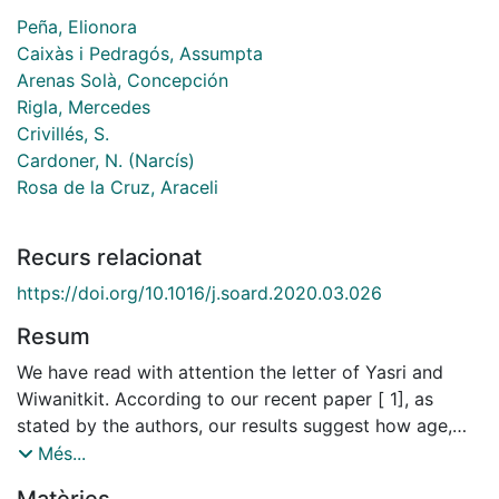
Peña, Elionora
Caixàs i Pedragós, Assumpta
Arenas Solà, Concepción
Rigla, Mercedes
Crivillés, S.
Cardoner, N. (Narcís)
Rosa de la Cruz, Araceli
Recurs relacionat
https://doi.org/10.1016/j.soard.2020.03.026
Resum
We have read with attention the letter of Yasri and
Wiwanitkit. According to our recent paper [ 1], as
stated by the authors, our results suggest how age,
sex, and FKBP5 genotype have a different impact on
Més...
weight loss depending on the surgical technique used.