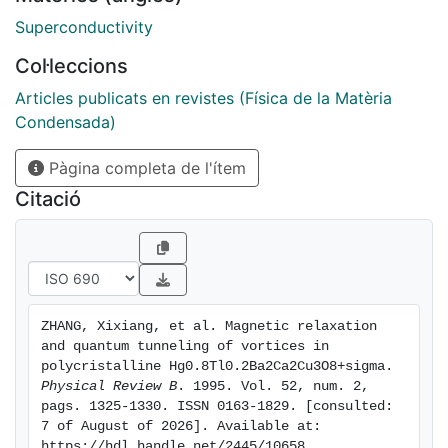
/M0)/dln(t)I, was studied for two applied magnetic
fields. With the lower applied field (H.= 3 kOe), a
Superconductivity
temperature-independent R is found below 2.1 K and
Col·leccions
ex­plained in terms of quantum tunneling of vortices.
As the applied field increases (H. = 10 kOe), the tran­
Articles publicats en revistes (Física de la Matèria
sition from the thermal to the quantum regime is not
Condensada)
found in the experimentally accessible temperature
Pàgina completa de l'ítem
range above 1.85 K. The field dependence of R at 2.8 K
is studied in order to analyze the dimensionality
Citació
of the flux-line lattice.
ZHANG, Xixiang, et al. Magnetic relaxation 
and quantum tunneling of vortices in 
polycristalline Hg0.8Tl0.2Ba2Ca2Cu3O8+sigma. 
Physical Review B
. 1995. Vol. 52, num. 2, 
pags. 1325-1330. ISSN 0163-1829. [consulted: 
7 of August of 2026]. Available at: 
https://hdl.handle.net/2445/10658