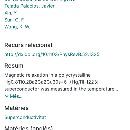
Tejada Palacios, Javier
Xin, Y.
Sun, G. F.
Wong, K. W.
Recurs relacionat
http://dx.doi.org/10.1103/PhysRevB.52.1325
Resum
Magnetic relaxation in a polycrystalline
Hg0_8Tl0.2Ba2Ca2Cu30s+6 [(Hg,Tll-1223]
superconductor was measured in the temperature
range 1.85-20 K with different magnetic fields applied
Més...
during the cooling process. The relaxation curves
Matèries
show a nearly perfect linear ln(t) behavior. The
temperature dependence
Superconductivitat
of the normalized relaxation rate, R = Id (M
Matèries (anglès)