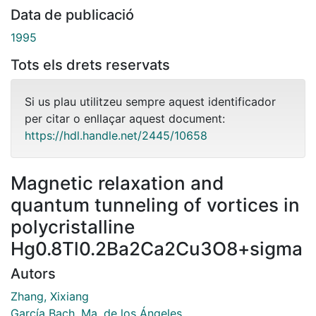
Data de publicació
1995
Tots els drets reservats
Si us plau utilitzeu sempre aquest identificador
per citar o enllaçar aquest document:
https://hdl.handle.net/2445/10658
Magnetic relaxation and
quantum tunneling of vortices in
polycristalline
Hg0.8Tl0.2Ba2Ca2Cu3O8+sigma
Autors
Zhang, Xixiang
García Bach, Ma. de los Ángeles