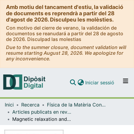
Amb motiu del tancament d'estiu, la validació
de documents es reprendrà a partir del 28
d'agost de 2026. Disculpeu les molèsties.
Con motivo del cierre de verano, la validación de
documentos se reanudará a partir del 28 de agosto
de 2026. Disculpad las molestias
Due to the summer closure, document validation will
resume starting August 28, 2026. We apologize for
any inconvenience.
(current)
Iniciar sessió
Comunitats i col·leccions
Inici
Recerca
Física de la Matèria Condensada
Navega per tot el DD
Articles publicats en revistes (Física de la Matèria Condensada)
Com publicar
Magnetic relaxation and quantum tunneling of vortices in polycristalline Hg0.8Tl0.2Ba2Ca2Cu3O8+sigma
Contacte