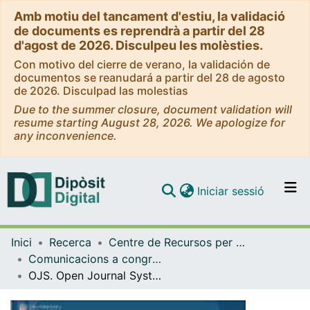
Amb motiu del tancament d'estiu, la validació
de documents es reprendrà a partir del 28
d'agost de 2026. Disculpeu les molèsties.
Con motivo del cierre de verano, la validación de
documentos se reanudará a partir del 28 de agosto
de 2026. Disculpad las molestias
Due to the summer closure, document validation will
resume starting August 28, 2026. We apologize for
any inconvenience.
(current)
Iniciar sessió
Comunitats i col·leccions
Inici
Recerca
Centre de Recursos per a l'Aprenentatge i la Investigació (CRAI-UB)
Navega per tot el DD
Comunicacions a congressos / Jornades / Presentacions (CRAI-UB)
Com publicar
OJS. Open Journal System [2017]
Contacte