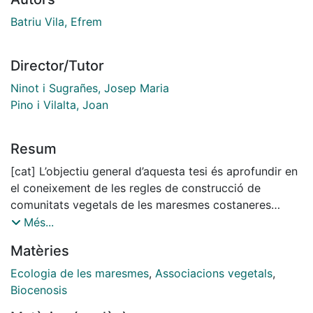
Batriu Vila, Efrem
Director/Tutor
Ninot i Sugrañes, Josep Maria
Pino i Vilalta, Joan
Resum
[cat] L’objectiu general d’aquesta tesi és aprofundir en
el coneixement de les regles de construcció de
comunitats vegetals de les maresmes costaneres
mediterrànies, prenent com a cas d’estudi les
Més...
maresmes del delta del Llobregat. Concretament, al
Matèries
llarg de quatre capítols intentem determinar quins són
els gradients ambientals que condicionen la distribució
Ecologia de les maresmes
,
Associacions vegetals
,
de les espècies i les comunitats vegetals, i com
Biocenosis
aquests afecten la distribució dels trets funcionals de