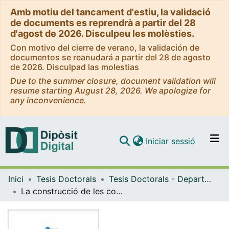
Amb motiu del tancament d'estiu, la validació
de documents es reprendrà a partir del 28
d'agost de 2026. Disculpeu les molèsties.
Con motivo del cierre de verano, la validación de
documentos se reanudará a partir del 28 de agosto
de 2026. Disculpad las molestias
Due to the summer closure, document validation will
resume starting August 28, 2026. We apologize for
any inconvenience.
(current)
Iniciar sessió
Comunitats i col·leccions
Inici
Tesis Doctorals
Tesis Doctorals - Departament - Biologia Vegetal
Navega per tot el DD
La construcció de les comunitats vegetals de maresma al delta del Llobregat. Gradients ambientals, trets funcionals i interaccions biòtiques
Com publicar
Contacte