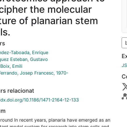
cipher the molecular
ture of planarian stem
ls.
rs
ndez-Taboada, Enrique
E
guez Esteban, Gustavo
J
 Boix, Emili
 Ferrando, Josep Francesc, 1970-
C
rs relacionat
//dx.doi.org/10.1186/1471-2164-12-133
um
round In recent years, planaria have emerged as an
tant model system for research into stem cells and