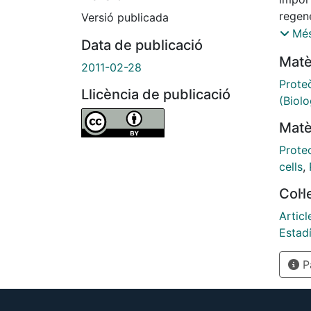
regene
Versió publicada
cells,
Més
Data de publicació
type 
Matè
Schmi
2011-02-28
seque
Prote
Llicència de publicació
the ge
(Biolo
inform
Matè
We de
speci
Prote
discu
cells
,
throug
Col·
prote
show 
Articl
selec
Estadí
devel
Pà
prote
studi
under