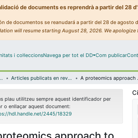
alidació de documents es reprendrà a partir del 28 d
ción de documentos se reanudará a partir del 28 de agosto 
ation will resume starting August 28, 2026. We apologize 
tats i col·leccions
Navega per tot el DD
Com publicar
Cont
icrobiologia i Estadística
Articles publicats en revistes (Genètica, Microbiologia i Estadística)
A proteomics appro
Ci
us plau utilitzeu sempre aquest identificador per
ar o enllaçar aquest document:
ps://hdl.handle.net/2445/18329
proteomics approach to