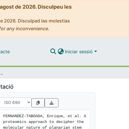
'agost de 2026. Disculpeu les
de 2026. Disculpad las molestias
for any inconvenience.
acte
Iniciar sessió
ach to decipher the molecular nature of planarian stem cells.
tació
FERNANDEZ-TABOADA, Enrique, et al. A 
proteomics approach to decipher the 
molecular nature of planarian stem 