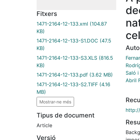
de
Fitxers
na
1471-2164-12-133.xml
(104.87
KB)
cel
1471-2164-12-133-S1.DOC
(47.5
Auto
KB)
Ferna
1471-2164-12-133-S3.XLS
(816.5
Rodrí
KB)
Saló i
1471-2164-12-133.pdf
(3.62 MB)
Abril
1471-2164-12-133-S2.TIFF
(4.16
MB)
Recu
Mostrar-ne més
http:
Tipus de document
Res
Article
Backg
Versió
impor