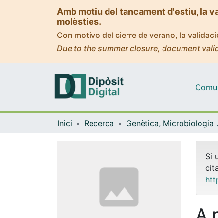
Amb motiu del tancament d'estiu, la v
molèsties.
Con motivo del cierre de verano, la valida
Due to the summer closure, document valid
Comuni
Inici
Recerca
Genètica, M
Si 
cit
htt
A 