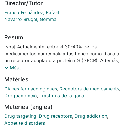
Director/Tutor
Franco Fernández, Rafael
Navarro Brugal, Gemma
Resum
[spa] Actualmente, entre el 30-40% de los
medicamentos comercializados tienen como diana a
un receptor acoplado a proteína G (GPCR). Además, la
capacidad que tienen estos receptores para
Més...
interaccionar físicamente entre ellos y formar nuevas
Matèries
unidades funcionales con propiedades farmacológicas
distintas a las que tienen sus componentes
Dianes farmacològiques
,
Receptors de medicaments
,
individuales, permite generar nuevas dianas
Drogoaddicció
,
Trastorns de la gana
terapéuticas para combatir distintas enfermedades
Matèries (anglès)
como la adicción a sustancias de abuso. Aunque
millones de personas sufren de adicción en todo el
Drug targeting
,
Drug receptors
,
Drug addiction
,
mundo, actualmente no existe ninguna cura. Entre
Appetite disorders