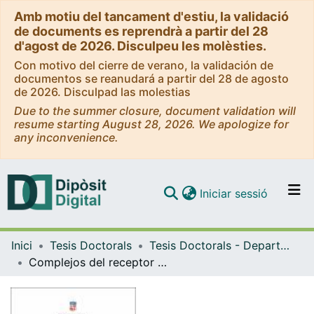
Amb motiu del tancament d'estiu, la validació
de documents es reprendrà a partir del 28
d'agost de 2026. Disculpeu les molèsties.
Con motivo del cierre de verano, la validación de
documentos se reanudará a partir del 28 de agosto
de 2026. Disculpad las molestias
Due to the summer closure, document validation will
resume starting August 28, 2026. We apologize for
any inconvenience.
(current)
Iniciar sessió
Comunitats i col·leccions
Inici
Tesis Doctorals
Tesis Doctorals - Departament - Bioquímica i Biomedicina Molecular
Navega per tot el DD
Complejos del receptor sigma y de heterómeros de receptores acoplados a proteínas G en adicción y control de apetito
Com publicar
Contacte