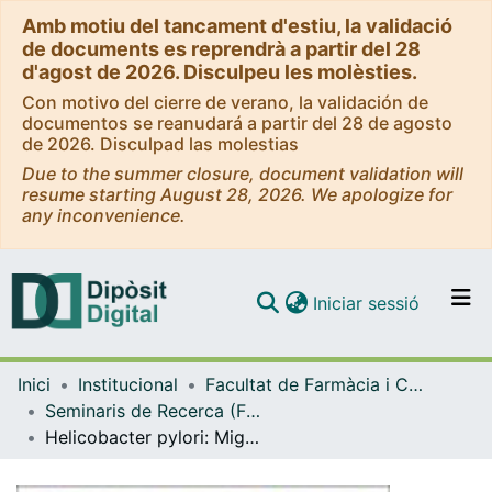
Amb motiu del tancament d'estiu, la validació
de documents es reprendrà a partir del 28
d'agost de 2026. Disculpeu les molèsties.
Con motivo del cierre de verano, la validación de
documentos se reanudará a partir del 28 de agosto
de 2026. Disculpad las molestias
Due to the summer closure, document validation will
resume starting August 28, 2026. We apologize for
any inconvenience.
(current)
Iniciar sessió
Comunitats i col·leccions
Inici
Institucional
Facultat de Farmàcia i Ciències de l'Alimentació
Navega per tot el DD
Seminaris de Recerca (Facultat de Farmàcia i Ciències de l'Alimentació)
Com publicar
Helicobacter pylori: Migracions humanes, càncer gàstric i perspectives (Seminaris de Recerca 2015)
Contacte