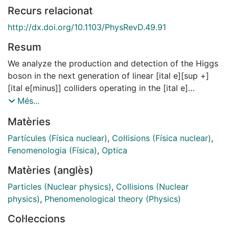
Recurs relacionat
http://dx.doi.org/10.1103/PhysRevD.49.91
Resum
We analyze the production and detection of the Higgs
boson in the next generation of linear [ital e][sup +]
[ital e[minus]] colliders operating in the [ital e]
[gamma] mode. In particular, we study the production
Més...
mechanism [ital e]+[gamma][r arrow][ital e][gamma]
Matèries
[gamma][r arrow][ital e]+[ital H], where one photon is
generated via the laser backscattering mechanism,
Partícules (Física nuclear)
,
Col·lisions (Física nuclear)
,
while the other is radiated via the usual
Fenomenologia (Física)
,
Optica
bremsstrahlung process. We show that this is the most
Matèries (anglès)
important mechanism for Higgs boson production in a
500 GeV [ital e][gamma] collider for [ital M][sub [ital
Particles (Nuclear physics)
,
Collisions (Nuclear
H]][approx gt]140 GeV. We also study the signals and
physics)
,
Phenomenological theory (Physics)
backgrounds for detection of the Higgs boson in the
Col·leccions
different decay channels [ital b[bar b]], [ital W][sup +]