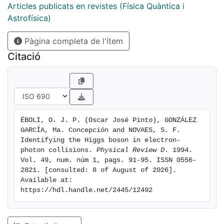
[ital W[minus]], and [ital ZZ], and suggest kinematical
Articles publicats en revistes (Física Quàntica i
cuts to improve the signature of an intermediate-mass
Astrofísica)
Higgs boson.
Pàgina completa de l'ítem
Citació
ÉBOLI, O. J. P. (Oscar José Pinto), GONZÁLEZ 
GARCÍA, Ma. Concepción and NOVAES, S. F. 
Identifying the Higgs boson in electron-
photon collisions. 
Physical Review D
. 1994. 
Vol. 49, num. núm 1, pags. 91-95. ISSN 0556-
2821. [consulted: 8 of August of 2026]. 
Available at: 
https://hdl.handle.net/2445/12492