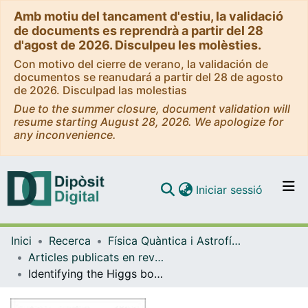
Amb motiu del tancament d'estiu, la validació
de documents es reprendrà a partir del 28
d'agost de 2026. Disculpeu les molèsties.
Con motivo del cierre de verano, la validación de
documentos se reanudará a partir del 28 de agosto
de 2026. Disculpad las molestias
Due to the summer closure, document validation will
resume starting August 28, 2026. We apologize for
any inconvenience.
(current)
Iniciar sessió
Comunitats i col·leccions
Inici
Recerca
Física Quàntica i Astrofísica
Navega per tot el DD
Articles publicats en revistes (Física Quàntica i Astrofísica)
Com publicar
Identifying the Higgs boson in electron-photon collisions
Contacte