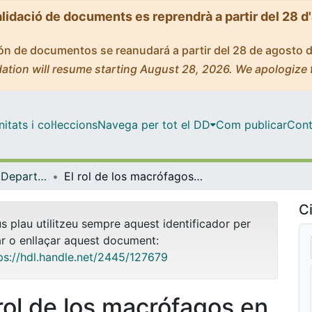
alidació de documents es reprendrà a partir del 28 d
ción de documentos se reanudará a partir del 28 de agosto 
ation will resume starting August 28, 2026. We apologize 
tats i col·leccions
Navega per tot el DD
Com publicar
Cont
Tesis Doctorals - Departament - Biologia Cel·lular, Fisiologia i Immunologia
El rol de los macrófagos en el Sindrome de Aicardi-Goutières
Ci
us plau utilitzeu sempre aquest identificador per
ar o enllaçar aquest document:
ps://hdl.handle.net/2445/127679
 rol de los macrófagos en