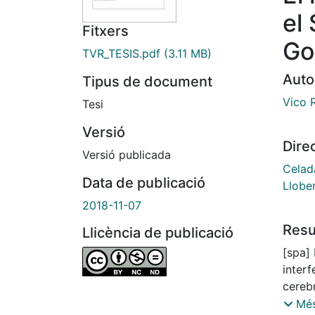
el
Fitxers
Go
TVR_TESIS.pdf
(3.11 MB)
Auto
Tipus de document
Vico R
Tesi
Versió
Dire
Versió publicada
Celad
Data de publicació
Llobe
2018-11-07
Res
Llicència de publicació
[spa] El síndrome de Aicardi-Goutières (AGS) es una
interf
cerebro y a la pie
elevad
Més