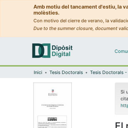
Amb motiu del tancament d'estiu, la v
molèsties.
Con motivo del cierre de verano, la valida
Due to the summer closure, document valid
Comuni
Inici
Tesis Doctorals
Si 
cit
htt
El