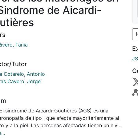
 Sindrome de Aicardi-
utières
rs
ivero, Tania
E
J
ctor/Tutor
C
a Cotarelo, Antonio
ras Cavero, Jorge
um
eronopatía de tipo I que afecta mayoritariamente al
l. Las personas afectadas tienen un nivel
o de IFN-α en el líquido cefalorraquídeo y en el
...