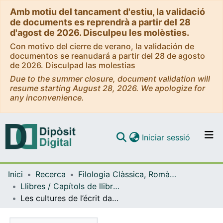
Amb motiu del tancament d'estiu, la validació
de documents es reprendrà a partir del 28
d'agost de 2026. Disculpeu les molèsties.
Con motivo del cierre de verano, la validación de
documentos se reanudará a partir del 28 de agosto
de 2026. Disculpad las molestias
Due to the summer closure, document validation will
resume starting August 28, 2026. We apologize for
any inconvenience.
(current)
Iniciar sessió
Comunitats i col·leccions
Inici
Recerca
Filologia Clàssica, Romànica i Semítica
Navega per tot el DD
Llibres / Capítols de llibre (Filologia Clàssica, Romànica i Semítica)
Com publicar
Les cultures de l’écrit dans la Péninsule Ibérique ancienne
Contacte