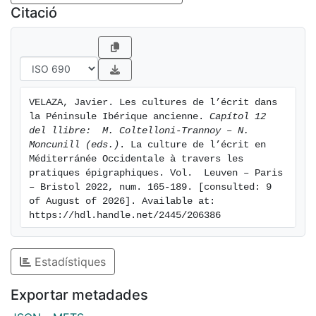
Abstract - The purpose of this contribution is to
Citació
describe in a synthetic way the various written
cultures that have developed in the pre-Roman Iberian
Peninsula. Despite our misunderstanding of the
content of a significant part of the texts, research in
recent years has made it possible to identify the main
VELAZA, Javier. Les cultures de l’écrit dans 
uses of writing in the various Palaeohispanic societies
la Péninsule Ibérique ancienne. 
Capítol 12 
and to determine some similarities and differences
del llibre:  M. Coltelloni-Trannoy – N. 
with regard to the social value of writing in each
Moncunill (eds.)
. La culture de l’écrit en 
Méditerránée Occidentale à travers les 
cultural area. In addition, new hypotheses regarding
pratiques épigraphiques. Vol.  Leuven – Paris 
the history and expansion of the Palaeohispanic
– Bristol 2022, num. 165-189. [consulted: 9 
writing systems seem to suggest that literacy levels
of August of 2026]. Available at: 
were, in some cases, deeper and more extensive than
https://hdl.handle.net/2445/206386
previously thought.
Estadístiques
Exportar metadades