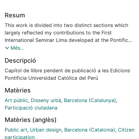
Resum
This work is divided into two distinct sections which
largely reflected my contributions to the First
International Seminar Lima developed at the Pontifical
Catholic University of Lima in August 2010.
Més...
Descripció
The first section summarizes the process of making
the city that are the essence of so-called Barcelona
Capítol de llibre pendent de publicació a les Edicions
model and have achieved, in terms of strategic
Pontificia Universidad Católica del Perú
planning, Barcelona to be ¿on the map¿ of
Matèries
international best practice in urban design and public
art
Art públic
,
Disseny urbà
,
Barcelona (Catalunya)
,
Participació ciutadana
The second section develops the issue of citizen
Matèries (anglès)
participation in the process of making the city, from
the experiences that our research center has launched
Public art
,
Urban design
,
Barcelona (Catalonia)
,
Citizen
in the neighborhoods of La Mina and Baró de Viver.
participation