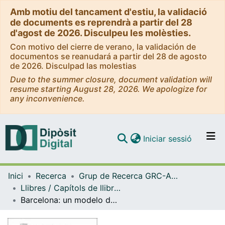
Amb motiu del tancament d'estiu, la validació
de documents es reprendrà a partir del 28
d'agost de 2026. Disculpeu les molèsties.
Con motivo del cierre de verano, la validación de
documentos se reanudará a partir del 28 de agosto
de 2026. Disculpad las molestias
Due to the summer closure, document validation will
resume starting August 28, 2026. We apologize for
any inconvenience.
(current)
Iniciar sessió
Comunitats i col·leccions
Inici
Recerca
Grup de Recerca GRC-Art, Ciutat, Societat
Navega per tot el DD
Llibres / Capítols de llibre (Grup de Recerca GRC-Art, Ciutat, Societat)
Com publicar
Barcelona: un modelo de Arte Público y Diseño Urbano
Contacte