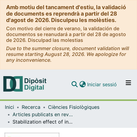
Amb motiu del tancament d'estiu, la validació
de documents es reprendrà a partir del 28
d'agost de 2026. Disculpeu les molèsties.
Con motivo del cierre de verano, la validación de
documentos se reanudará a partir del 28 de agosto
de 2026. Disculpad las molestias
Due to the summer closure, document validation will
resume starting August 28, 2026. We apologize for
any inconvenience.
(current)
Iniciar sessió
Comunitats i col·leccions
Inici
Recerca
Ciències Fisiològiques
Navega per tot el DD
Articles publicats en revistes (Ciències Fisiològiques)
Com publicar
Stabilization effect of intrinsically disordered regions on multidomain proteins: The case of the methyl-CpG protein 2, MeCP2
Contacte