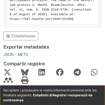
multidomain proteins: The case of the methyl-
this stabilization effect, ruling out any artifactual result
CpG protein 2, MeCP2. 
Biomolecules
. 2021. 
Vol. 11, num. 8. ISSN 2218-273X. [consulted: 
from monitoring the unfolding MBD with a local
6 of August of 2026]. Available at: 
fluorescence probe (the single tryptophan in MBD) or
https://hdl.handle.net/2445/221658
from driving the protein unfolding by temperature, we
have studied the MBD stability by differential scanning
calorimetry (reporting on the global unfolding
Estadístiques
process) and chemical denaturation (altering
intramolecular interactions by a different mechanism
Exportar metadades
compared to thermal denaturation).
JSON
-
METS
Compartir registre
Recopilem i processem la vostra informació personal amb les
finalitats següents:
Estadístic & Registre i recuperació de
Coordinació:
CRAI UB
Avís legal
Metadades
subjectes a:
contrasenya