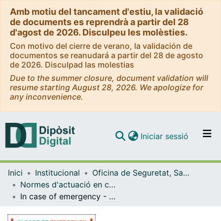
Amb motiu del tancament d'estiu, la validació
de documents es reprendrà a partir del 28
d'agost de 2026. Disculpeu les molèsties.
Con motivo del cierre de verano, la validación de
documentos se reanudará a partir del 28 de agosto
de 2026. Disculpad las molestias
Due to the summer closure, document validation will
resume starting August 28, 2026. We apologize for
any inconvenience.
(current)
Iniciar sessió
Comunitats i col·leccions
Inici
Institucional
Oficina de Seguretat, Salut i Medi Ambient (OSSMA)
Navega per tot el DD
Normes d'actuació en cas d'emergència (OSSMA)
Com publicar
In case of emergency - Faculty of Economics and Business (696 Building)
Contacte