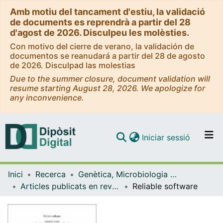
Amb motiu del tancament d'estiu, la validació
de documents es reprendrà a partir del 28
d'agost de 2026. Disculpeu les molèsties.
Con motivo del cierre de verano, la validación de
documentos se reanudará a partir del 28 de agosto
de 2026. Disculpad las molestias
Due to the summer closure, document validation will
resume starting August 28, 2026. We apologize for
any inconvenience.
(current)
Iniciar sessió
Comunitats i col·leccions
Inici
Recerca
Genètica, Microbiologia i Estadística
Navega per tot el DD
Articles publicats en revistes (Genètica, Microbiologia i Estadística)
Reliable software
Com publicar
Contacte