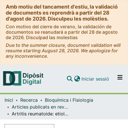
Amb motiu del tancament d'estiu, la validació
de documents es reprendrà a partir del 28
d'agost de 2026. Disculpeu les molèsties.
Con motivo del cierre de verano, la validación de
documentos se reanudará a partir del 28 de agosto
de 2026. Disculpad las molestias
Due to the summer closure, document validation will
resume starting August 28, 2026. We apologize for
any inconvenience.
(current)
Iniciar sessió
Comunitats i col·leccions
Inici
Recerca
Bioquímica i Fisiologia
Navega per tot el DD
Articles publicats en revistes (Bioquímica i Fisiologia)
Com publicar
Artritis reumatoide: etiologia i patogènesi
Contacte