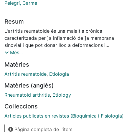
Pelegrí, Carme
Resum
L'artritis reumatoide és una malaltia crònica
caracteritzada per ]a inflamació de ]a membrana
sinovial i que pot donar lloc a deformacions i
incapacitació final de les articulacions afectades. La
Més...
causa d'aquesta malaltia és encara desconeguda, si bé
Matèries
la producció d'autoanticossos i d'altres evidencies
impliquen fenòmens autoimmunitaris en ]a seva
Artritis reumatoide
,
Etiologia
patogènesi. L'artritis reumatoide és produeix en
Matèries (anglès)
individus genèticament susceptibles quan algun factor
exogen o endogen provoca una resposta immunitària
Rheumatoid arthritis
,
Etiology
i. per una sèrie de factors perpetuants endògens,
Col·leccions
esdevé crònica. Actualment es considera que alguns
agents infecciosos i/o substàncies endògenes són
Articles publicats en revistes (Bioquímica i Fisiologia)
possibles causes de l'artritis reumatoide. Es possible
Pàgina completa de l'ítem
que la presencia de ]'agent etiològic a nivell articular