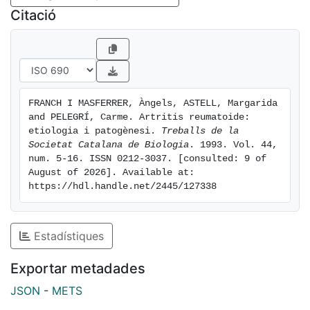
doni lloc a la inflamació sinovial crònica. Aixi, en els
Citació
teixits afectats s'ha observat activació de limfòcits T.
angiogènesi i migració de diferents tipus de leucòcits.
Tots aquests esdeveniments comporten sinovitis i
donen lloc a un teixit invasiu anomenat pannus, capaç
d'envair el cartílag, els tendons i l'os subcondral i,
FRANCH I MASFERRER, Àngels, ASTELL, Margarida 
conseqüentment, de donar lloc a lesions irreversibles.
and PELEGRÍ, Carme. Artritis reumatoide: 
En aquest treball es recullen les teories sobre els
etiologia i patogènesi. 
Treballs de la 
possibles agents etiològics de l'artritis reumatoide i es
Societat Catalana de Biologia
. 1993. Vol. 44, 
num. 5-16. ISSN 0212-3037. [consulted: 9 of 
resumeixen les fases de la seva patogènesi.
August of 2026]. Available at: 
https://hdl.handle.net/2445/127338
Estadístiques
Exportar metadades
JSON
-
METS