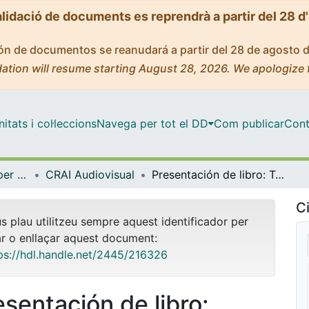
alidació de documents es reprendrà a partir del 28 d
ción de documentos se reanudará a partir del 28 de agosto 
ation will resume starting August 28, 2026. We apologize 
tats i col·leccions
Navega per tot el DD
Com publicar
Cont
Centre de Recursos per a l'Aprenentatge i la Investigació (CRAI-UB) - Institucional
CRAI Audiovisual
Presentación de libro: Taxation and cultural heritage, de José Andrés Rozas Valdés [vídeo]
Ci
us plau utilitzeu sempre aquest identificador per
ar o enllaçar aquest document:
ps://hdl.handle.net/2445/216326
esentación de libro: