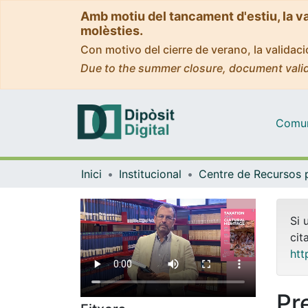
Amb motiu del tancament d'estiu, la v
molèsties.
Con motivo del cierre de verano, la valida
Due to the summer closure, document valid
Comuni
Inici
Institucional
Si 
cit
htt
Pr