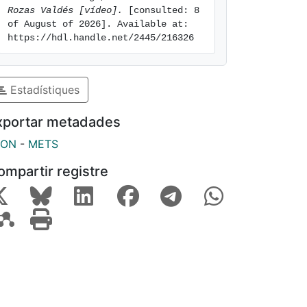
Rozas Valdés [vídeo].
 [consulted: 8 
of August of 2026]. Available at: 
https://hdl.handle.net/2445/216326
Estadístiques
xportar metadades
SON
-
METS
ompartir registre