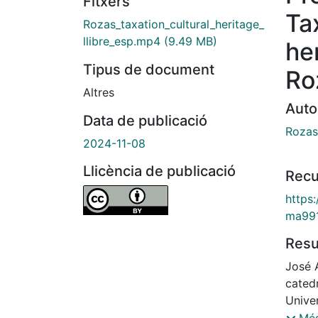
Fitxers
Ta
Rozas_taxation_cultural_heritage_
llibre_esp.mp4
(9.49 MB)
he
Tipus de document
Ro
Altres
Auto
Data de publicació
Rozas
2024-11-08
Llicència de publicació
Recu
https
ma99
Res
José 
catedr
Unive
acadé