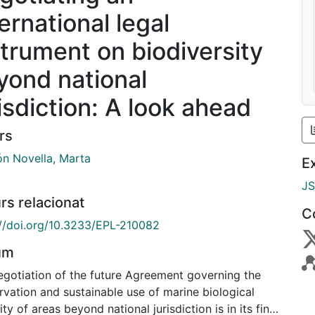
ernational legal
strument on biodiversity
yond national
risdiction: A look ahead
rs
n Novella, Marta
E
J
rs relacionat
C
://doi.org/10.3233/EPL-210082
um
egotiation of the future Agreement governing the
rvation and sustainable use of marine biological
ity of areas beyond national jurisdiction is in its final