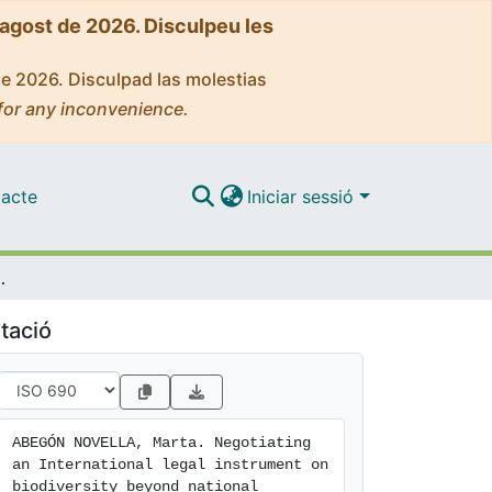
'agost de 2026. Disculpeu les
de 2026. Disculpad las molestias
for any inconvenience.
acte
Iniciar sessió
yond national jurisdiction: A look ahead
tació
ABEGÓN NOVELLA, Marta. Negotiating 
an International legal instrument on 
biodiversity beyond national 