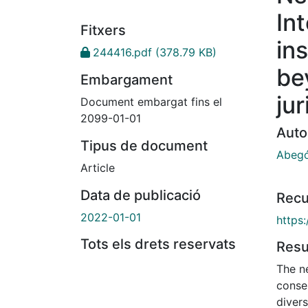
Int
Fitxers
in
244416.pdf
(378.79 KB)
be
Embargament
ju
Document embargat fins el
2099-01-01
Auto
Tipus de document
Abegó
Article
Data de publicació
Recu
2022-01-01
https
Tots els drets reservats
Res
The n
conse
divers