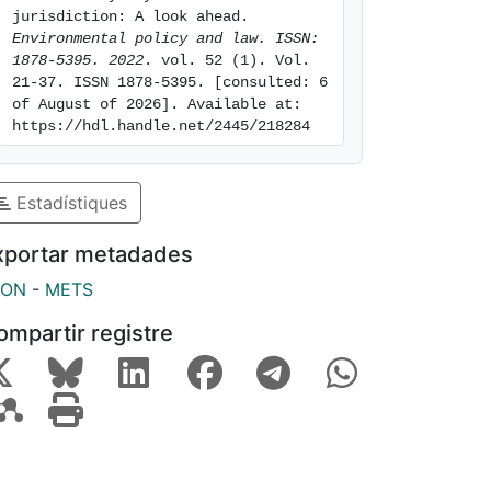
jurisdiction: A look ahead. 
Environmental policy and law. ISSN: 
1878-5395. 2022
. vol. 52 (1). Vol. 
21-37. ISSN 1878-5395. [consulted: 6 
of August of 2026]. Available at: 
https://hdl.handle.net/2445/218284
Estadístiques
xportar metadades
SON
-
METS
ompartir registre