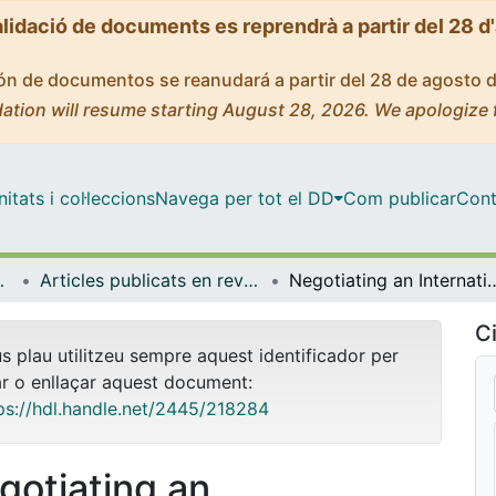
alidació de documents es reprendrà a partir del 28 d
ción de documentos se reanudará a partir del 28 de agosto 
ation will resume starting August 28, 2026. We apologize 
tats i col·leccions
Navega per tot el DD
Com publicar
Cont
i Relacions Internacional
Articles publicats en revistes (Dret Penal i Criminologia, i Dret Internacional Públic i Relacions Internacional)
Negotiating an International legal instrument on biodiversity be
Ci
us plau utilitzeu sempre aquest identificador per
ar o enllaçar aquest document:
ps://hdl.handle.net/2445/218284
gotiating an