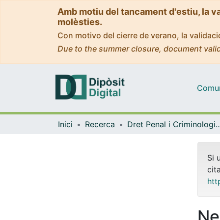
Amb motiu del tancament d'estiu, la v
molèsties.
Con motivo del cierre de verano, la valida
Due to the summer closure, document valid
Comuni
Inici
Recerca
Dret Penal i Criminologia, i Dret Internacional Públic 
Si 
cit
htt
Ne