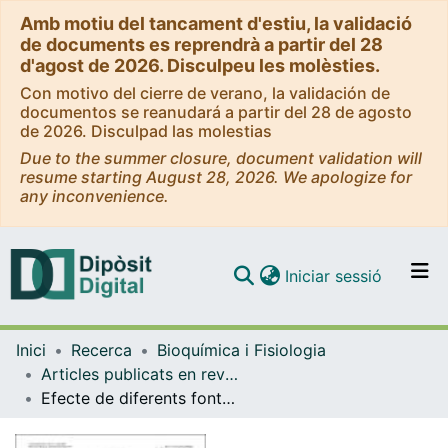
Amb motiu del tancament d'estiu, la validació
de documents es reprendrà a partir del 28
d'agost de 2026. Disculpeu les molèsties.
Con motivo del cierre de verano, la validación de
documentos se reanudará a partir del 28 de agosto
de 2026. Disculpad las molestias
Due to the summer closure, document validation will
resume starting August 28, 2026. We apologize for
any inconvenience.
(current)
Iniciar sessió
Comunitats i col·leccions
Inici
Recerca
Bioquímica i Fisiologia
Navega per tot el DD
Articles publicats en revistes (Bioquímica i Fisiologia)
Com publicar
Efecte de diferents fonts de seleni sobre la funció intestinal de barrera
Contacte