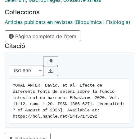
Selenium
,
Macrophages
,
Oxidative stress
complementation of cultures with the organic source
Col·leccions
resulted in an increase in GSH-Px activity, SEPP1
protein expression, and GSH-Px2 genetic expression,
Articles publicats en revistes (Bioquímica i Fisiologia)
as well as a protective effect against hydrogen
Pàgina completa de l'ítem
peroxide. Therefore, it can be concluded that this
organic source modifies the activity and expression of
Citació
different selenoproteins that exert a protector role
against oxidative stress, and thus it could be
considered a good dietary supplement for the poultry.
Keywords: Caco-2, selenoproteins, oxidative stress.
MORAL ANTER, David, et al. Efecte de 
diferents fonts de seleni sobre la funció 
intestinal de barrera. 
Edusfarm
. 2020. Vol. 
11-12, num. 1-20. ISSN 1886-6271. [consulted: 
7 of August of 2026]. Available at: 
https://hdl.handle.net/2445/175292
Estadístiques