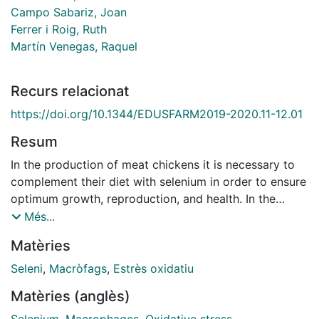
Campo Sabariz, Joan
Ferrer i Roig, Ruth
Martín Venegas, Raquel
Recurs relacionat
https://doi.org/10.1344/EDUSFARM2019-2020.11-12.01
Resum
In the production of meat chickens it is necessary to
complement their diet with selenium in order to ensure
optimum growth, reproduction, and health. In the
intestine, the main function of selenium is the synthesis
Més...
of different selenoproteins, such as glutathione
Matèries
peroxidase (GSH-Px) and selenoprotein P1 (SEPP1),
which are involved in redox balance. The overall
Seleni
,
Macròfags
,
Estrès oxidatiu
objective of this work was to study the effects of a
Matèries (anglès)
new organic selenium source compared to an
inorganic source in a Caco-2 intestinal cell model. The