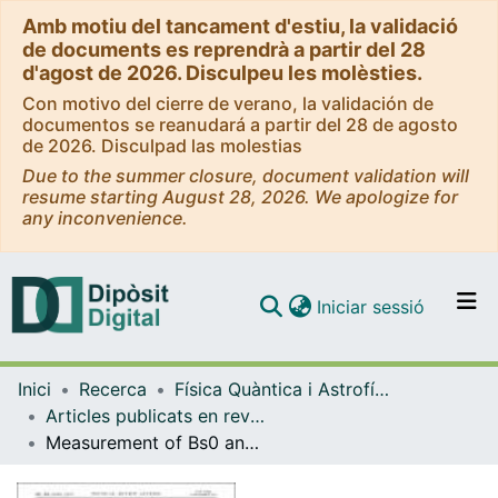
Amb motiu del tancament d'estiu, la validació
de documents es reprendrà a partir del 28
d'agost de 2026. Disculpeu les molèsties.
Con motivo del cierre de verano, la validación de
documentos se reanudará a partir del 28 de agosto
de 2026. Disculpad las molestias
Due to the summer closure, document validation will
resume starting August 28, 2026. We apologize for
any inconvenience.
(current)
Iniciar sessió
Comunitats i col·leccions
Inici
Recerca
Física Quàntica i Astrofísica
Navega per tot el DD
Articles publicats en revistes (Física Quàntica i Astrofísica)
Com publicar
Measurement of Bs0 and Ds- meson lifetimes
Contacte