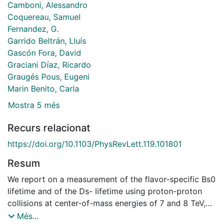
Camboni, Alessandro
Coquereau, Samuel
Fernandez, G.
Garrido Beltrán, Lluís
Gascón Fora, David
Graciani Díaz, Ricardo
Graugés Pous, Eugeni
Marin Benito, Carla
Mostra 5 més
Recurs relacionat
https://doi.org/10.1103/PhysRevLett.119.101801
Resum
We report on a measurement of the flavor-specific Bs0
lifetime and of the Ds- lifetime using proton-proton
collisions at center-of-mass energies of 7 and 8 TeV,
collected by the LHCb experiment and corresponding
Més...