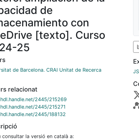
pacidad de
macenamiento con
eDrive [texto]. Curso
24-25
rs
E
rsitat de Barcelona. CRAI Unitat de Recerca
J
C
rs relacionat
//hdl.handle.net/2445/215269
//hdl.handle.net/2445/215271
//hdl.handle.net/2445/188132
ripció
consultar la versió en català a: