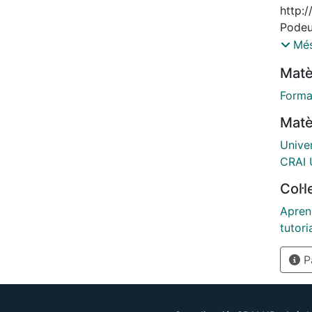
http:
Podeu 
http:
Més
Podeu
Matè
http:
Forma
Matè
Unive
CRAI 
Col·
Aprene
tutori
Pà