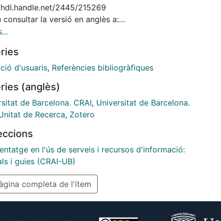
//hdl.handle.net/2445/215269
consultar la versió en anglès a:
//hdl.handle.net/2445/215271
...
 consultar el contingut en format vídeo a:
ries
//hdl.handle.net/2445/188132
ció d'usuaris
,
Referències bibliogràfiques
ries (anglès)
rsitat de Barcelona. CRAI
,
Universitat de Barcelona.
Unitat de Recerca
,
Zotero
leccions
ntatge en l'ús de serveis i recursos d'informació:
als i guies (CRAI-UB)
gina completa de l'ítem