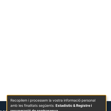
Recopilem i processem la vostra informació personal
amb les finalitats següents:
Estadístic & Registre i
recuperació de contrasenya