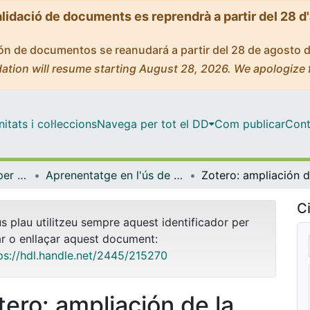
alidació de documents es reprendrà a partir del 28 d
ción de documentos se reanudará a partir del 28 de agosto 
ation will resume starting August 28, 2026. We apologize 
tats i col·leccions
Navega per tot el DD
Com publicar
Cont
Centre de Recursos per a l'Aprenentatge i la Investigació (CRAI-UB) - Institucional
Aprenentatge en l'ús de serveis i recursos d'informació: tutorials i guies (CRAI-UB)
Ci
us plau utilitzeu sempre aquest identificador per
ar o enllaçar aquest document:
ps://hdl.handle.net/2445/215270
tero: ampliación de la