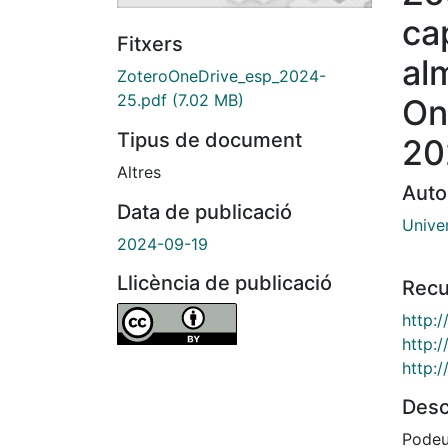
ca
Fitxers
al
ZoteroOneDrive_esp_2024-
25.pdf
(7.02 MB)
On
Tipus de document
20
Altres
Auto
Data de publicació
Unive
2024-09-19
Llicència de publicació
Recu
http:
http:
http:
Desc
Podeu 