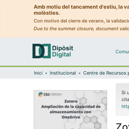
Amb motiu del tancament d'estiu, la v
molèsties.
Con motivo del cierre de verano, la valida
Due to the summer closure, document valid
Comuni
Inici
Institucional
Si 
cit
htt
Zo