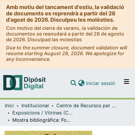
Amb motiu del tancament d'estiu, la validació
de documents es reprendrà a partir del 28
d'agost de 2026. Disculpeu les molèsties.
Con motivo del cierre de verano, la validación de
documentos se reanudará a partir del 28 de agosto
de 2026. Disculpad las molestias
Due to the summer closure, document validation will
resume starting August 28, 2026. We apologize for
any inconvenience.
(current)
Iniciar sessió
Comunitats i col·leccions
Inici
Institucional
Centre de Recursos per a l'Aprenentatge i la Investigació (CRAI-UB) - Institucional
Navega per tot el DD
Exposicions / Vitrines (CRAI-UB)
Com publicar
Mostra bibliogràfica: Fons històric sobre Llevadores i Puericultura (1866-1950). (2011)
Contacte