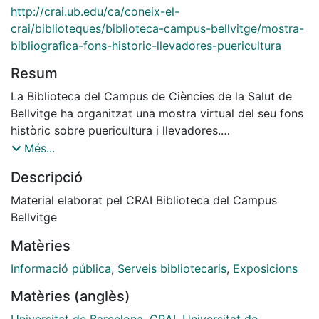
http://crai.ub.edu/ca/coneix-el-
crai/biblioteques/biblioteca-campus-bellvitge/mostra-
bibliografica-fons-historic-llevadores-puericultura
Resum
La Biblioteca del Campus de Ciències de la Salut de
Bellvitge ha organitzat una mostra virtual del seu fons
històric sobre puericultura i llevadores.
Tot el material que integra la mostra forma part del
Més...
fons de la biblioteca que ha estat prèviament
Descripció
digitalitzat. Podeu consultar els documents originals a
la biblioteca del Campus de Bellvitge.
Material elaborat pel CRAI Biblioteca del Campus
Bellvitge
Matèries
Informació pública
,
Serveis bibliotecaris
,
Exposicions
Matèries (anglès)