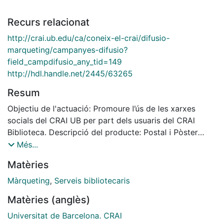
Recurs relacionat
http://crai.ub.edu/ca/coneix-el-crai/difusio-
marqueting/campanyes-difusio?
field_campdifusio_any_tid=149
http://hdl.handle.net/2445/63265
Resum
Objectiu de l'actuació: Promoure l’ús de les xarxes
socials del CRAI UB per part dels usuaris del CRAI
Biblioteca. Descripció del producte: Postal i Pòster
personalitzat de les xarxes socials de cada biblioteca
Més...
Matèries
Màrqueting
,
Serveis bibliotecaris
Matèries (anglès)
Universitat de Barcelona. CRAI