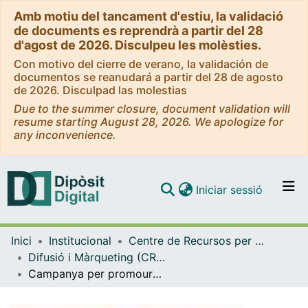
Amb motiu del tancament d'estiu, la validació
de documents es reprendrà a partir del 28
d'agost de 2026. Disculpeu les molèsties.
Con motivo del cierre de verano, la validación de
documentos se reanudará a partir del 28 de agosto
de 2026. Disculpad las molestias
Due to the summer closure, document validation will
resume starting August 28, 2026. We apologize for
any inconvenience.
(current)
Iniciar sessió
Comunitats i col·leccions
Inici
Institucional
Centre de Recursos per a l'Aprenentatge i la Investigació (CRAI-UB) - Institucional
Navega per tot el DD
Difusió i Màrqueting (CRAI-UB)
Com publicar
Campanya per promoure les xarxes socials del CRAI UB (2015)
Contacte