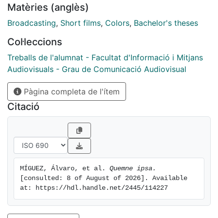
Matèries (anglès)
Post-producció: Mar Sabaté, Carla Orellana, Laura
Prillo; Equip artístic: Arianne Falguera, Alba Medina.
Broadcasting
,
Short films
,
Colors
,
Bachelor's theses
Col·leccions
Treballs de l'alumnat - Facultat d'Informació i Mitjans
Audiovisuals - Grau de Comunicació Audiovisual
Pàgina completa de l'ítem
Citació
MÍGUEZ, Álvaro, et al. 
Quemne ipsa.
[consulted: 8 of August of 2026]. Available 
at: https://hdl.handle.net/2445/114227