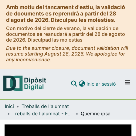
Amb motiu del tancament d'estiu, la validació
de documents es reprendrà a partir del 28
d'agost de 2026. Disculpeu les molèsties.
Con motivo del cierre de verano, la validación de
documentos se reanudará a partir del 28 de agosto
de 2026. Disculpad las molestias
Due to the summer closure, document validation will
resume starting August 28, 2026. We apologize for
any inconvenience.
(current)
Iniciar sessió
Comunitats i col·leccions
Inici
Treballs de l'alumnat
Navega per tot el DD
Treballs de l'alumnat - Facultat d'Informació i Mitjans Audiovisuals - Grau de Comunicació Audiovisual
Quemne ipsa
Com publicar
Contacte