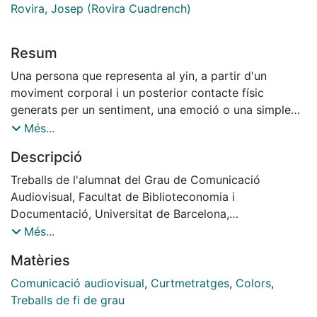
Rovira, Josep (Rovira Cuadrench)
Resum
Una persona que representa al yin, a partir d'un
moviment corporal i un posterior contacte físic
generats per un sentiment, una emoció o una simple
reacció, la plasmarà a una altra persona, que
Més...
representaria al yang, a través d'un color que no té a
Descripció
veure amb el significat del to, sinó amb l'associació
que la primera persona fa d'aquesta emoció o acció a
Treballs de l'alumnat del Grau de Comunicació
un color.
Audiovisual, Facultat de Biblioteconomia i
Documentació, Universitat de Barcelona,
[Metanarratives- Grup VII]. Curs: 2016-2017, Tutor:
Més...
Josep Rovira.
Matèries
Director: David Moreno; Aj. direcció: Carla Orellana;
Guionista: Álvaro Míguez; Directora de fotografia: Mar
Comunicació audiovisual
,
Curtmetratges
,
Colors
,
Sabaté; Càmera: Mar Sabaté; Aj. Càmera: Laura Prilló;
Treballs de fi de grau
Muntatge: Carla Orellana, Laura Prilló, Mar Sabaté;