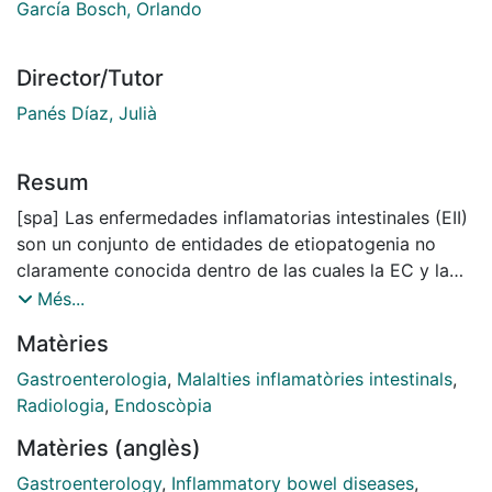
García Bosch, Orlando
Director/Tutor
Panés Díaz, Julià
Resum
[spa] Las enfermedades inflamatorias intestinales (EII)
son un conjunto de entidades de etiopatogenia no
claramente conocida dentro de las cuales la EC y la
CU son sus máximos exponentes y se asocian a una
Més...
elevada morbilidad y necesidad de recursos
Matèries
personales, laborales y sanitarios. El arsenal
terapéutico disponible para su manejo es
Gastroenterologia
,
Malalties inflamatòries intestinals
,
relativamente escaso y de eficacia limitada e incluye
Radiologia
,
Endoscòpia
salicilatos, corticoides, inmunomodulares y
Matèries (anglès)
tratamientos biológicos.
Determinar de forma precisa tanto la presencia de
Gastroenterology
,
Inflammatory bowel diseases
,