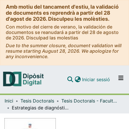
Amb motiu del tancament d'estiu, la validació
de documents es reprendrà a partir del 28
d'agost de 2026. Disculpeu les molèsties.
Con motivo del cierre de verano, la validación de
documentos se reanudará a partir del 28 de agosto
de 2026. Disculpad las molestias
Due to the summer closure, document validation will
resume starting August 28, 2026. We apologize for
any inconvenience.
(current)
Iniciar sessió
Comunitats i col·leccions
Inici
Tesis Doctorals
Tesis Doctorals - Facultat - Medicina
Navega per tot el DD
Estrategias de diagnóstico y tratamiento en la enfermedad inflamatoria intestinal
Com publicar
Contacte