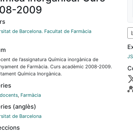
08-2009
rs
rsitat de Barcelona. Facultat de Farmàcia
E
um
J
ocent de l’assignatura Química inorgànica de
enyament de Farmàcia. Curs acadèmic 2008-2009.
C
tament Química Inorgànica.
ries
 docents
,
Farmàcia
ries (anglès)
rsitat de Barcelona
leccions