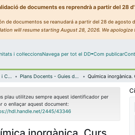
alidació de documents es reprendrà a partir del 28 d
ción de documentos se reanudará a partir del 28 de agosto 
ation will resume starting August 28, 2026. We apologize 
tats i col·leccions
Navega per tot el DD
Com publicar
Cont
Facultat de Farmàcia i Ciències de l'Alimentació
Plans Docents - Guies de l'estudiant (Facultat de Farmàcia i Ciències de l'Alimentació)
Ci
us plau utilitzeu sempre aquest identificador per
ar o enllaçar aquest document:
ps://hdl.handle.net/2445/43346
ímica inorgànica. Curs