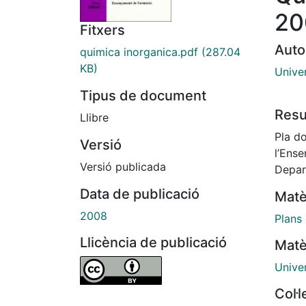
20
Fitxers
Auto
quimica inorganica.pdf
(287.04
KB)
Unive
Tipus de document
Res
Llibre
Pla d
Versió
l’Ens
Versió publicada
Depar
Data de publicació
Matè
2008
Plans
Llicència de publicació
Matè
Unive
Col·