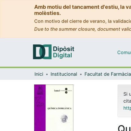
Amb motiu del tancament d'estiu, la v
molèsties.
Con motivo del cierre de verano, la valida
Due to the summer closure, document valid
Comuni
Inici
Institucional
Si 
cit
htt
Qu