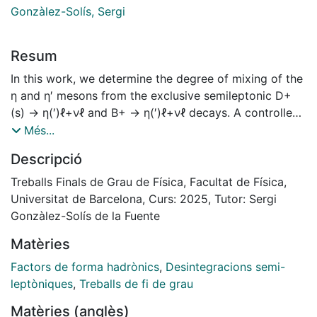
Gonzàlez-Solís, Sergi
Resum
In this work, we determine the degree of mixing of the
η and η′ mesons from the exclusive semileptonic D+
(s) → η(′)ℓ+νℓ and B+ → η(′)ℓ+νℓ decays. A controlled
parametrization of the participating hadronic form
Més...
factor, D(s) → η(′) and B → η(′), in combination with
Descripció
experimental measurements, has allowed us to
determine ϕ = 40.6(4.8)◦ and ϕ = 42.3(3.7)◦ from the
Treballs Finals de Grau de Física, Facultat de Física,
analyses of differential decay width distributions and
Universitat de Barcelona, Curs: 2025, Tutor: Sergi
ratios of branching ratios, respectively. Our results are
Gonzàlez-Solís de la Fuente
in good agreement with a recent determination from
Matèries
the Lattice QCD Extended Twisted Mass
Collaboration, ϕ = 39.3(2.0)◦, and larger than the
Factors de forma hadrònics
,
Desintegracions semi-
naive estimate we calculate from Chiral
leptòniques
,
Treballs de fi de grau
Perturbation Theory at leading order ϕ = 33.5◦.
Matèries (anglès)