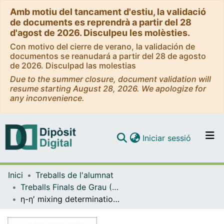
Amb motiu del tancament d'estiu, la validació
de documents es reprendrà a partir del 28
d'agost de 2026. Disculpeu les molèsties.
Con motivo del cierre de verano, la validación de
documentos se reanudará a partir del 28 de agosto
de 2026. Disculpad las molestias
Due to the summer closure, document validation will
resume starting August 28, 2026. We apologize for
any inconvenience.
(current)
Iniciar sessió
Comunitats i col·leccions
Inici
Treballs de l'alumnat
Navega per tot el DD
Treballs Finals de Grau (TFG) - Física
Com publicar
η-η′ mixing determination from semileptonic D+ (s) and B+ meson decays
Contacte