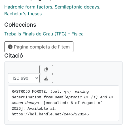
Hadronic form factors
,
Semileptonic decays
,
Bachelor's theses
Col·leccions
Treballs Finals de Grau (TFG) - Física
Pàgina completa de l'ítem
Citació
RASTROJO MOROTE, Joel. 
η-η′ mixing 
determination from semileptonic D+ (s) and B+ 
meson decays.
 [consulted: 6 of August of 
2026]. Available at: 
https://hdl.handle.net/2445/223245