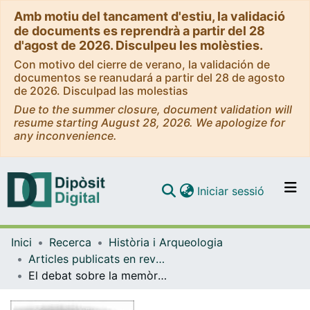
Amb motiu del tancament d'estiu, la validació
de documents es reprendrà a partir del 28
d'agost de 2026. Disculpeu les molèsties.
Con motivo del cierre de verano, la validación de
documentos se reanudará a partir del 28 de agosto
de 2026. Disculpad las molestias
Due to the summer closure, document validation will
resume starting August 28, 2026. We apologize for
any inconvenience.
(current)
Iniciar sessió
Comunitats i col·leccions
Inici
Recerca
Història i Arqueologia
Navega per tot el DD
Articles publicats en revistes (Història i Arqueologia)
Com publicar
El debat sobre la memòria de l'antifeixisme a Itàlia
Contacte