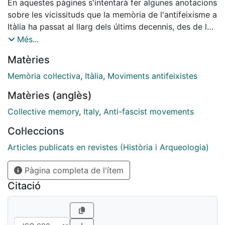
En aquestes pàgines s'intentarà fer algunes anotacions
sobre les vicissituds que la memòria de l'antifeixisme a
Itàlia ha passat al llarg dels últims decennis, des de la
seva adopció com a paradigma de referència per a la
Més...
construcció del nou estat republicà i com a eina
Matèries
cultura i de valors hegemònics i difusa, fins als seus
dos moments de crisi més importants -als anys 70 del
Memòria col·lectiva
,
Itàlia
,
Moviments antifeixistes
segle XX i cap al final del mateix segle-, per acabar
Matèries (anglès)
intentant formular algunes hipòtesis en relació amb la
seva significació i les seves perspectives actuals.
Collective memory
,
Italy
,
Anti-fascist movements
Col·leccions
Articles publicats en revistes (Història i Arqueologia)
Pàgina completa de l'ítem
Citació