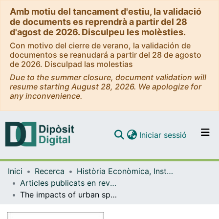
Amb motiu del tancament d'estiu, la validació
de documents es reprendrà a partir del 28
d'agost de 2026. Disculpeu les molèsties.
Con motivo del cierre de verano, la validación de
documentos se reanudará a partir del 28 de agosto
de 2026. Disculpad las molestias
Due to the summer closure, document validation will
resume starting August 28, 2026. We apologize for
any inconvenience.
(current)
Iniciar sessió
Comunitats i col·leccions
Inici
Recerca
Història Econòmica, Institucions, Política i Economia Mundial
Navega per tot el DD
Articles publicats en revistes (Història Econòmica, Institucions, Política i Economia Mundial)
Com publicar
The impacts of urban sprawl on ecological connectivity in the Montreal Metropolitan Region
Contacte