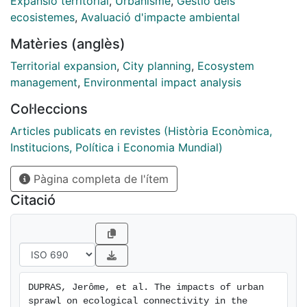
Expansió territorial
,
Urbanisme
,
Gestió dels
between 1966 and 2010.
ecosistemes
,
Avaluació d'impacte ambiental
Matèries (anglès)
Territorial expansion
,
City planning
,
Ecosystem
management
,
Environmental impact analysis
Col·leccions
Articles publicats en revistes (Història Econòmica,
Institucions, Política i Economia Mundial)
Pàgina completa de l'ítem
Citació
DUPRAS, Jerôme, et al. The impacts of urban 
sprawl on ecological connectivity in the 