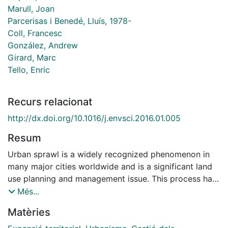
Marull, Joan
Parcerisas i Benedé, Lluís, 1978-
Coll, Francesc
González, Andrew
Girard, Marc
Tello, Enric
Recurs relacionat
http://dx.doi.org/10.1016/j.envsci.2016.01.005
Resum
Urban sprawl is a widely recognized phenomenon in
many major cities worldwide and is a significant land
use planning and management issue. This process has
many impacts on the ecological function and structure
Més...
of the landscape. In this article, we analyze the effects
Matèries
of urban sprawl on the ecological patterns and
processes in the Montreal Metropolitan Region (MMR)