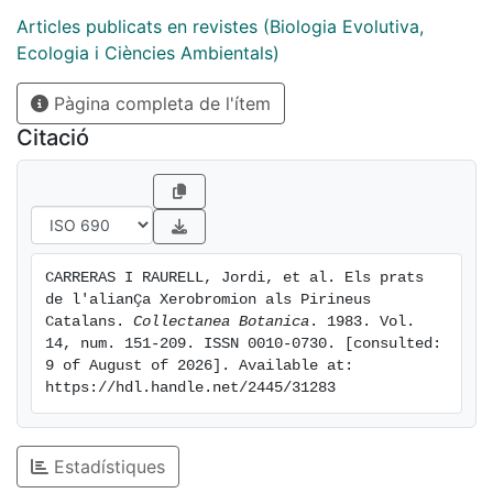
todas ellas, y más especialmente de estas últimas, se
Articles publicats en revistes (Biologia Evolutiva,
hacen comentarios relativos a su estructura,
Ecologia i Ciències Ambientals)
composición florística, ecología y distribución.
Pàgina completa de l'ítem
Además de las tablas de inventarios correspondientes
a cada una de las nuevas asociaciones, se ha
Citació
elaborado una tabla sintética que agrupa el total de
las comunidades consideradas.
CARRERAS I RAURELL, Jordi, et al. Els prats 
de l'alianÇa Xerobromion als Pirineus 
Catalans. 
Collectanea Botanica
. 1983. Vol. 
14, num. 151-209. ISSN 0010-0730. [consulted: 
9 of August of 2026]. Available at: 
https://hdl.handle.net/2445/31283
Estadístiques