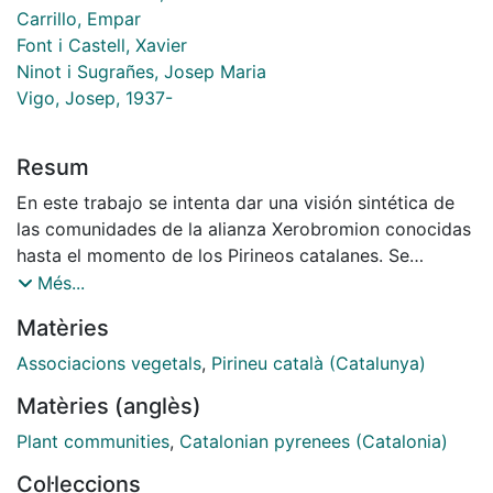
Carrillo, Empar
Font i Castell, Xavier
Ninot i Sugrañes, Josep Maria
Vigo, Josep, 1937-
Resum
En este trabajo se intenta dar una visión sintética de
las comunidades de la alianza Xerobromion conocidas
hasta el momento de los Pirineos catalanes. Se
distinguen en dicho territorio nueve asociaciones
Més...
distintas, cinco de ellas ya descritas con anterioridad
Matèries
(Koelerio-Avenuletum mirandanae, Achilleo-
Dichanthietum ischaemi,. Teucrio (pyrenaici )-
Associacions vegetals
,
Pirineu català (Catalunya)
Brometum, Lino (viscosi)-Brometum, Koelerio-
Matèries (anglès)
Globularietum punctatae) y las cuatro restantes
propuestas como nuevas (Cleistogeno-Dichanthietum
Plant communities
,
Catalonian pyrenees (Catalonia)
ischaemi , Teucrio (montani )-Avenuletum mirandanae,
Col·leccions
Adonido-Brometum e Irido (germanici)-Brometum). De