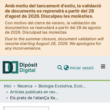
Amb motiu del tancament d'estiu, la validació
de documents es reprendrà a partir del 28
d'agost de 2026. Disculpeu les molèsties.
Con motivo del cierre de verano, la validación de
documentos se reanudará a partir del 28 de agosto
de 2026. Disculpad las molestias
Due to the summer closure, document validation will
resume starting August 28, 2026. We apologize for
any inconvenience.
(current)
Iniciar sessió
Comunitats i col·leccions
Inici
Recerca
Biologia Evolutiva, Ecologia i Ciències Ambientals
Navega per tot el DD
Articles publicats en revistes (Biologia Evolutiva, Ecologia i Ciències Ambientals)
Com publicar
Els prats de l'alianÇa Xerobromion als Pirineus Catalans
Contacte