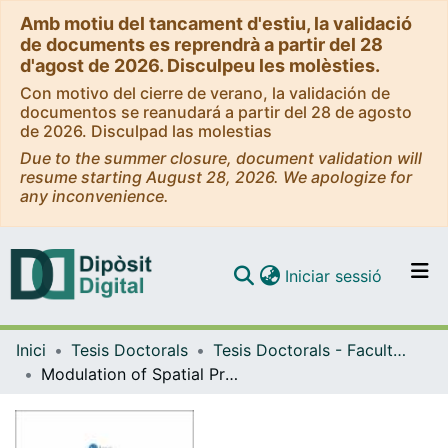
Amb motiu del tancament d'estiu, la validació
de documents es reprendrà a partir del 28
d'agost de 2026. Disculpeu les molèsties.
Con motivo del cierre de verano, la validación de
documentos se reanudará a partir del 28 de agosto
de 2026. Disculpad las molestias
Due to the summer closure, document validation will
resume starting August 28, 2026. We apologize for
any inconvenience.
(current)
Iniciar sessió
Comunitats i col·leccions
Inici
Tesis Doctorals
Tesis Doctorals - Facultat - Medicina
Navega per tot el DD
Modulation of Spatial Processing By Somatosensory Inputs In The Rat
Com publicar
Contacte