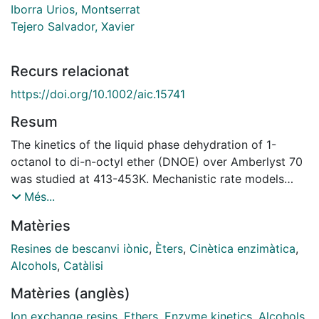
Iborra Urios, Montserrat
Tejero Salvador, Xavier
Recurs relacionat
https://doi.org/10.1002/aic.15741
Resum
The kinetics of the liquid phase dehydration of 1-
octanol to di-n-octyl ether (DNOE) over Amberlyst 70
was studied at 413-453K. Mechanistic rate models
assuming water and 1-octanol adsorbed on the resin,
Més...
and the free sites fraction negligible, were selected
Matèries
from 1-octanol dehydration experiments. Next, the
influence of DNOE, water and 1,4-dioxane (solvent)
Resines de bescanvi iònic
,
Èters
,
Cinètica enzimàtica
,
concentration was evaluated. DNOE and 1,4-dioxane
Alcohols
,
Catàlisi
do not affect significantly the reaction rate, while
Matèries (anglès)
water inhibits it strongly. Water effect was quantified
by splitting the rate constant into a 'true one' and a
Ion exchange resins
,
Ethers
,
Enzyme kinetics
,
Alcohols
,