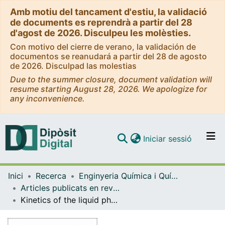
Amb motiu del tancament d'estiu, la validació
de documents es reprendrà a partir del 28
d'agost de 2026. Disculpeu les molèsties.
Con motivo del cierre de verano, la validación de
documentos se reanudará a partir del 28 de agosto
de 2026. Disculpad las molestias
Due to the summer closure, document validation will
resume starting August 28, 2026. We apologize for
any inconvenience.
(current)
Iniciar sessió
Comunitats i col·leccions
Inici
Recerca
Enginyeria Química i Química Analítica
Navega per tot el DD
Articles publicats en revistes (Enginyeria Química i Química Analítica)
Com publicar
Kinetics of the liquid phase dehydration of 1-octanol to di-n-octyl ether on Amberlyst 70
Contacte