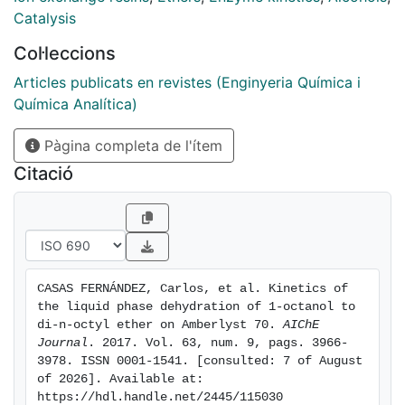
correction factor related to the fraction of active sites
Catalysis
blocked by water. The best kinetic model stemmed
Col·leccions
from an Eley-Rideal mechanism with water adsorbed
onto the resin and DNOE released directly to the liquid
Articles publicats en revistes (Enginyeria Química i
phase, with a correction factor for water inhibitory
Química Analítica)
effect based on a Freundlich isotherm-like function;
Pàgina completa de l'ítem
activation energy being 110±5 kJ·mol-1 based in line
with literature data on homologous reactions.
Citació
CASAS FERNÁNDEZ, Carlos, et al. Kinetics of 
the liquid phase dehydration of 1-octanol to 
di-n-octyl ether on Amberlyst 70. 
AIChE 
Journal
. 2017. Vol. 63, num. 9, pags. 3966-
3978. ISSN 0001-1541. [consulted: 7 of August 
of 2026]. Available at: 
https://hdl.handle.net/2445/115030