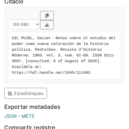
Citació
por la historia eConómica y social practicada por
diversas escuelas y el descrédito en que ya hace
tiempo cayó la historia positivista e historisante han
redundado en esa pérdida de atractivo sufrida por la
historia política.
GIL PUJOL, Xavier. Notas sobre el estudio del 
poder como nueva valoración de la historia 
política. 
Pedralbes. Revista d'Història 
Moderna
. 1983. Vol. 3, num. 61-88. ISSN 0211-
9587. [consulted: 6 of August of 2026]. 
Available at: 
https://hdl.handle.net/2445/111483
Estadístiques
Exportar metadades
JSON
-
METS
Compartir registre