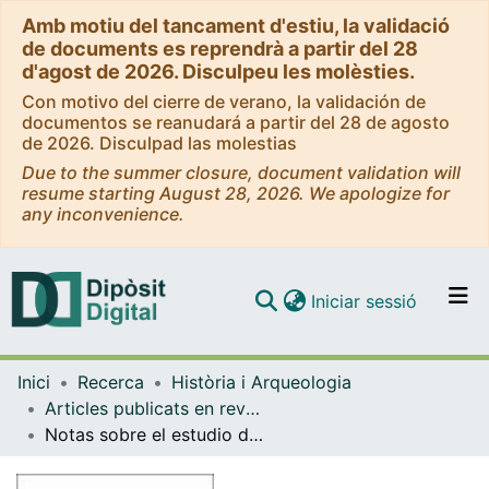
Amb motiu del tancament d'estiu, la validació
de documents es reprendrà a partir del 28
d'agost de 2026. Disculpeu les molèsties.
Con motivo del cierre de verano, la validación de
documentos se reanudará a partir del 28 de agosto
de 2026. Disculpad las molestias
Due to the summer closure, document validation will
resume starting August 28, 2026. We apologize for
any inconvenience.
(current)
Iniciar sessió
Comunitats i col·leccions
Inici
Recerca
Història i Arqueologia
Navega per tot el DD
Articles publicats en revistes (Història i Arqueologia)
Com publicar
Notas sobre el estudio del poder como nueva valoración de la historia política
Contacte