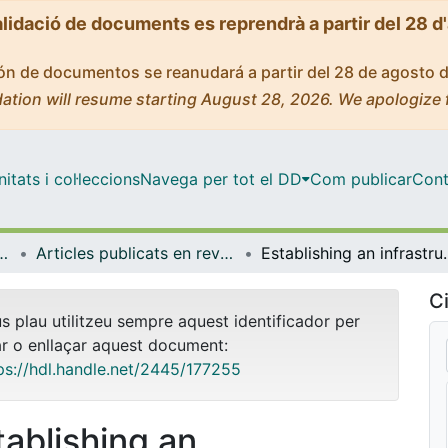
alidació de documents es reprendrà a partir del 28 d
ción de documentos se reanudará a partir del 28 de agosto 
ation will resume starting August 28, 2026. We apologize 
tats i col·leccions
Navega per tot el DD
Com publicar
Cont
l i Psicologia Quantitativa
Articles publicats en revistes (Psicologia Social i Psicologia Quantitativa)
Establishing an infrastructure
Ci
us plau utilitzeu sempre aquest identificador per
ar o enllaçar aquest document:
ps://hdl.handle.net/2445/177255
tablishing an