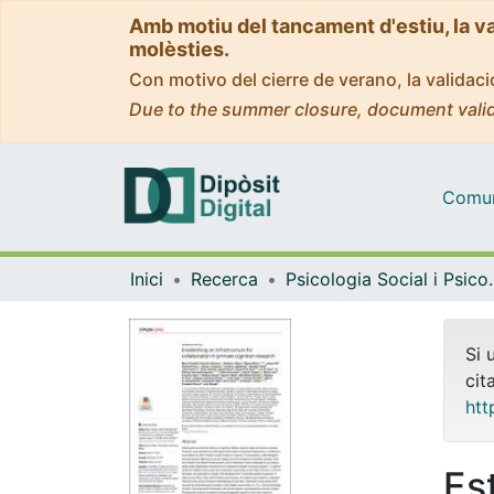
Amb motiu del tancament d'estiu, la v
molèsties.
Con motivo del cierre de verano, la valida
Due to the summer closure, document valid
Comuni
Inici
Recerca
Psicologia Socia
Si 
cit
htt
Es