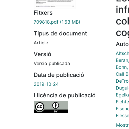
inf
Fitxers
co
709818.pdf
(1.53 MB)
co
Tipus de document
Article
Auto
Altsc
Versió
Beran,
Versió publicada
Bohn,
Call 
Data de publicació
DeTro
2019-10-24
Dugui
Egelk
Llicència de publicació
Fichte
Fische
Flesse
Mostr