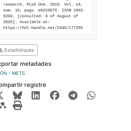
research. 
PLoS One
. 2019. Vol. 14, 
num. 10, pags. e0223675. ISSN 1932-
6203. [consulted: 6 of August of 
2026]. Available at: 
https://hdl.handle.net/2445/177255
Estadístiques
xportar metadades
SON
-
METS
ompartir registre