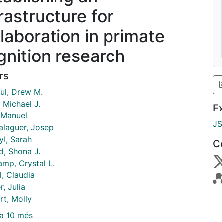
rastructure for
llaboration in primate
gnition research
rs
hul, Drew M.
 Michael J.
E
 Manuel
J
Balaguer, Josep
yI, Sarah
C
d, Shona J.
amp, Crystal L.
l, Claudia
r, Julia
rt, Molly
a 10 més