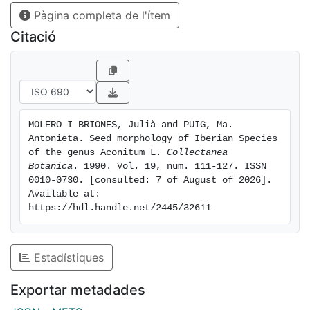
Pàgina completa de l'ítem
que fa a la morfología seminal, en especial de
l'ornamentació de l'episperma, en les especies A.
Citació
anthora, A. napellus s.l., A. burnatii i A. vulparia subsp.
ranunculifoiium. Es presenta, sovint, polimorfisme
seminal en les diferentes poblacions, aïllades
geogràficament, d'una mateixa especie o subspècie,
tant en el context ibèric com d'Europa central i
MOLERO I BRIONES, Julià and PUIG, Ma. 
meridional. Es conclou que aquest polimorfisme és
Antonieta. Seed morphology of Iberian Species 
una manifestado mes de la plasticitat fenotípica del
of the genus Aconitum L. 
Collectanea 
genere, particularment intensa en les especies
Botanica
. 1990. Vol. 19, num. 111-127. ISSN 
0010-0730. [consulted: 7 of August of 2026]. 
colonitzadores d'àmplia valencia ecológica (A.
Available at: 
napellus, s.l.; A. vulparia, s.l.), possiblement
https://hdl.handle.net/2445/32611
conseqiiència de la deriva genética de les poblacions.
Estadístiques
Exportar metadades