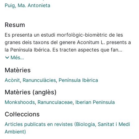
Puig, Ma. Antonieta
Resum
Es presenta un estudi morfològic-biomètric de les
granes deis taxons del genere Aconitum L. presents a
la Península Ibérica. Es tracten aspectes que fan
referencia a: 1) disposició de les granes al fol-licle, 2)
Més...
definido de paramètres (forma general i ornamentado
Matèries
de l'episperma), 3) biometria i 4) descripció de les
granes deis représentants ibérics. Els microcaràcters
Acònit
,
Ranunculàcies
,
Península Ibèrica
relacionats fonamentalment amb el relleu epispérmic,
Matèries (anglès)
forma i ornamentado de la base d'inserció (hílum i cél-
lules umbil-licals), son els que es mostren mes utils per
Monkshoods
,
Ranunculaceae
,
Iberian Peninsula
discriminar els taxons i els que proporcionen mes
Col·leccions
informado filogenética. Els résultats que s'exposen
coincideixen, en línies generals, amb els d'altres autors
Articles publicats en revistes (Biologia, Sanitat i Medi
(SEITZ, 1969; CAPPELETTI & POLDINI, 1984). Es
Ambient)
presenten, tanmateix, discrepancies importants pel