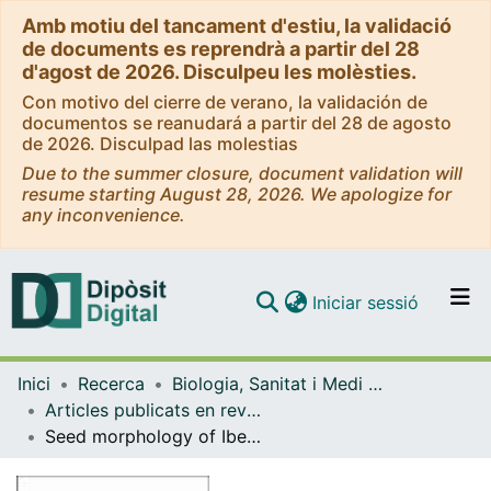
Amb motiu del tancament d'estiu, la validació
de documents es reprendrà a partir del 28
d'agost de 2026. Disculpeu les molèsties.
Con motivo del cierre de verano, la validación de
documentos se reanudará a partir del 28 de agosto
de 2026. Disculpad las molestias
Due to the summer closure, document validation will
resume starting August 28, 2026. We apologize for
any inconvenience.
(current)
Iniciar sessió
Comunitats i col·leccions
Inici
Recerca
Biologia, Sanitat i Medi Ambient
Navega per tot el DD
Articles publicats en revistes (Biologia, Sanitat i Medi Ambient)
Com publicar
Seed morphology of Iberian Species of the genus Aconitum L.
Contacte