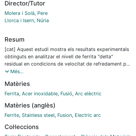
Director/Tutor
Molera i Solà, Pere
Llorca i Isern, Núria
Resum
[cat] Aquest estudi mostra els resultats experimentals
obtinguts en analitzar el nivell de ferrita "delta"
residual en condicions de velocitat de refredament per
arc elèctric, així com els resultats de la determinació
Més...
experimental de la ràtio crítica Cr(eq)/Ni(eq) en la que
Matèries
es produeix la transició entre els modes de
solidificació primaris [AP] i [FA]. Per això s'han
Ferrita
,
Acer inoxidable
,
Fusió
,
Arc elèctric
preparat dues sèries de mostres d'acers inoxidables
Matèries (anglès)
austenítics mitjançant forn de refusió amb arc elèctric,
de manera que s'han mantingut els nivells d'aliatge
Ferrite
,
Stainless steel
,
Fusion
,
Electric arc
constants (Cr(eq)+Ni(eq))=30% i
Col·leccions
(Cr(eq)+Ni(eq))=40% i s'ha anat variant la ràtio