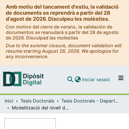
Amb motiu del tancament d'estiu, la validació
de documents es reprendrà a partir del 28
d'agost de 2026. Disculpeu les molèsties.
Con motivo del cierre de verano, la validación de
documentos se reanudará a partir del 28 de agosto
de 2026. Disculpad las molestias
Due to the summer closure, document validation will
resume starting August 28, 2026. We apologize for
any inconvenience.
(current)
Iniciar sessió
Comunitats i col·leccions
Inici
Tesis Doctorals
Tesis Doctorals - Departament - Ciència dels Materials i Enginyeria Metal·lúrgica
Navega per tot el DD
Modelització del nivell de ferrita "delta" (FN) als acers inoxidables austenítics sotmesos a fusió per arc elèctric
Com publicar
Contacte