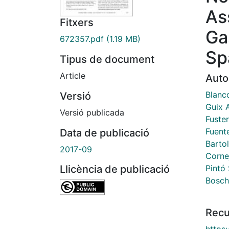
As
Fitxers
Ga
672357.pdf
(1.19 MB)
Sp
Tipus de document
Article
Auto
Blanco
Versió
Guix 
Versió publicada
Fuste
Fuente
Data de publicació
Barto
2017-09
Corne
Pintó
Llicència de publicació
Bosch
Recu
https