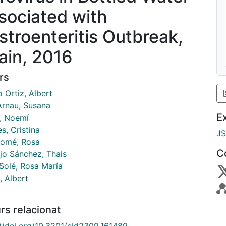
sociated with
stroenteritis Outbreak,
ain, 2016
rs
 Ortiz, Albert
Arnau, Susana
E
r, Noemí
s, Cristina
J
lomé, Rosa
C
jo Sánchez, Thais
 Solé, Rosa María
, Albert
rs relacionat
://doi.org/10.3201/eid2309.161489