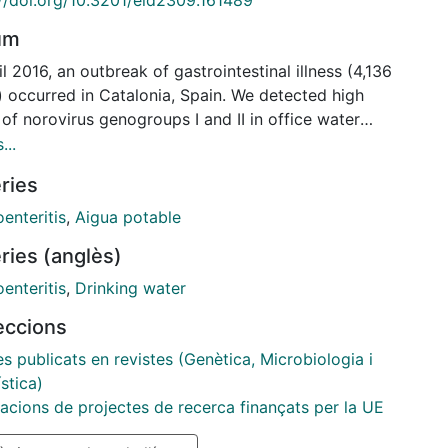
um
il 2016, an outbreak of gastrointestinal illness (4,136
) occurred in Catalonia, Spain. We detected high
 of norovirus genogroups I and II in office water
s associated with the outbreak. Infectious viral titer
...
ates were 33-49 genome copies/L for genogroup I
ries
27-660 genome copies/L for genogroup II.
enteritis
,
Aigua potable
ries (anglès)
enteritis
,
Drinking water
leccions
es publicats en revistes (Genètica, Microbiologia i
stica)
cacions de projectes de recerca finançats per la UE