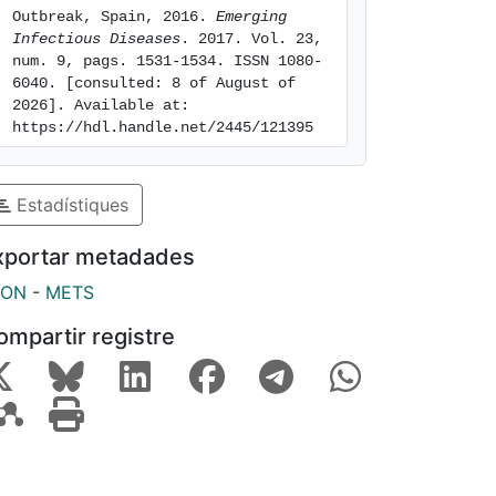
Outbreak, Spain, 2016. 
Emerging 
Infectious Diseases
. 2017. Vol. 23, 
num. 9, pags. 1531-1534. ISSN 1080-
6040. [consulted: 8 of August of 
2026]. Available at: 
https://hdl.handle.net/2445/121395
Estadístiques
xportar metadades
SON
-
METS
ompartir registre