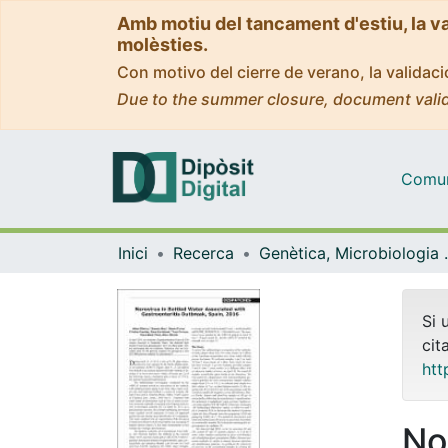
Amb motiu del tancament d'estiu, la v
molèsties.
Con motivo del cierre de verano, la valida
Due to the summer closure, document valid
Comuni
Inici
Recerca
Genètica, M
Si 
cit
htt
No