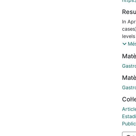
Res
In Apr
cases
levels
cooler
Més
estim
Matè
and 3
Gastro
Matè
Gastro
Col·
Articl
Estadí
Publi