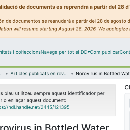
alidació de documents es reprendrà a partir del 28 d
ción de documentos se reanudará a partir del 28 de agosto 
ation will resume starting August 28, 2026. We apologize 
tats i col·leccions
Navega per tot el DD
Com publicar
Cont
icrobiologia i Estadística
Articles publicats en revistes (Genètica, Microbiologia i Estadística)
Norovi
Ci
us plau utilitzeu sempre aquest identificador per
ar o enllaçar aquest document:
ps://hdl.handle.net/2445/121395
rovirus in Bottled Water