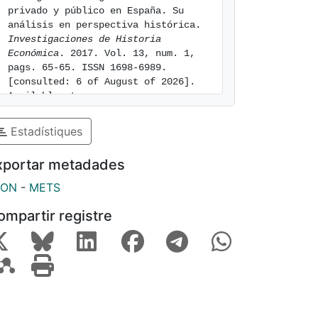
privado y público en España. Su 
análisis en perspectiva histórica. 
Investigaciones de Historia 
Económica
. 2017. Vol. 13, num. 1, 
pags. 65-65. ISSN 1698-6989. 
[consulted: 6 of August of 2026]. 
Available at: 
https://hdl.handle.net/2445/151664
Estadístiques
xportar metadades
SON
-
METS
ompartir registre