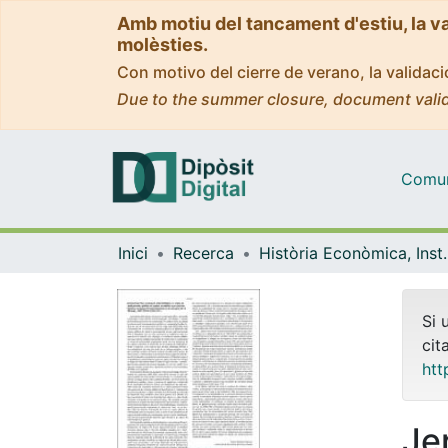
Amb motiu del tancament d'estiu, la v
molèsties.
Con motivo del cierre de verano, la valida
Due to the summer closure, document valid
Comuni
Inici
Recerca
Història Econòmica, Ins
Si 
cit
htt
Je