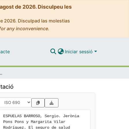
'agost de 2026. Disculpeu les
de 2026. Disculpad las molestias
for any inconvenience.
acte
Iniciar sessió
seguro de salud privado y público en España. Su análisis en perspectiva histórica
tació
ESPUELAS BARROSO, Sergio. Jerònia 
Pons Pons y Margarita Vilar 
Rodríguez. El seguro de salud 