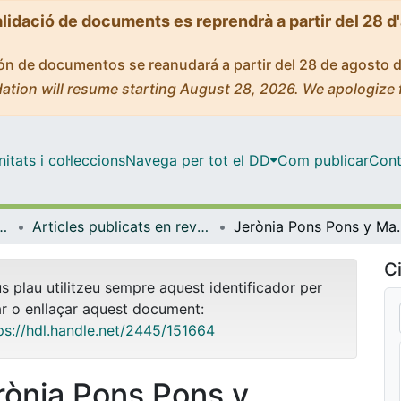
alidació de documents es reprendrà a partir del 28 d
ción de documentos se reanudará a partir del 28 de agosto 
ation will resume starting August 28, 2026. We apologize 
tats i col·leccions
Navega per tot el DD
Com publicar
Cont
titucions, Política i Economia Mundial
Articles publicats en revistes (Història Econòmica, Institucions, Política i Economia Mundial)
Jerònia Pons Pons y Margarita Vilar Rodríguez. El 
Ci
us plau utilitzeu sempre aquest identificador per
ar o enllaçar aquest document:
ps://hdl.handle.net/2445/151664
rònia Pons Pons y