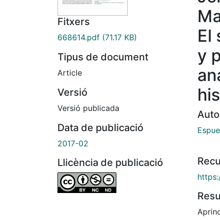
Ma
Fitxers
El
668614.pdf
(71.17 KB)
y 
Tipus de document
an
Article
his
Versió
Versió publicada
Auto
Data de publicació
Espue
2017-02
Recu
Llicència de publicació
https:
Res
Aprinc